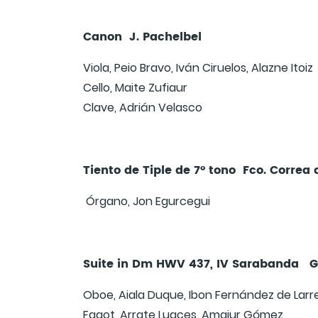
Canon J. Pachelbel
Viola, Peio Bravo, Iván Ciruelos, Alazne Itoiz
Cello, Maite Zufiaur
Clave, Adrián Velasco
Tiento de Tiple de 7º tono Fco. Correa
Órgano, Jon Egurcegui
Suite in Dm HWV 437, IV Sarabanda G
Oboe, Aiala Duque, Ibon Fernández de Larr
Fagot, Arrate Luaces, Amaiur Gómez