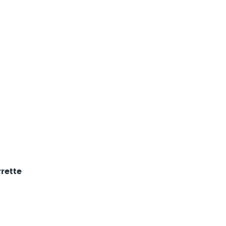
n Velasco
rette