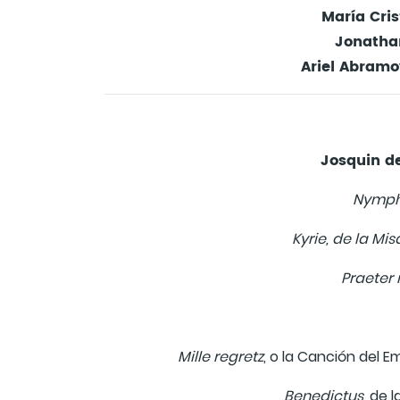
María Cris
Jonatha
Ariel Abramo
Josquin d
Nymphe
Kyrie, de la Mi
Praeter 
Mille regretz
, o la Canción del 
Benedictus
, de 