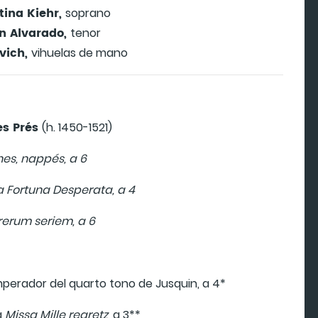
tina Kiehr,
soprano
n Alvarado,
tenor
vich,
vihuelas de mano
es Prés
(h. 1450-1521)
s, nappés, a 6
sa Fortuna Desperata, a 4
rerum seriem, a 6
Emperador del quarto tono de Jusquin, a 4*
la
Missa Mille regretz
, a 3**