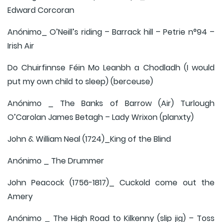
Edward Corcoran
Anónimo_ O’Neill’s riding – Barrack hill – Petrie n°94 –
Irish Air
Do Chuirfinnse Féin Mo Leanbh a Chodladh (I would
put my own child to sleep) (berceuse)
Anónimo _ The Banks of Barrow (Air) Turlough
O’Carolan James Betagh – Lady Wrixon (planxty)
John & William Neal (1724)_King of the Blind
Anónimo _ The Drummer
John Peacock (1756-1817)_ Cuckold come out the
Amery
Anónimo _ The High Road to Kilkenny (slip jig) – Toss