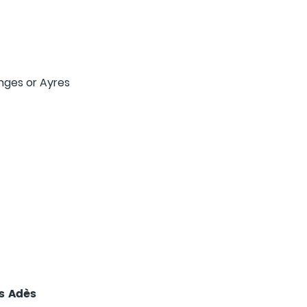
nges or Ayres
as Adès