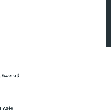
, Escena I)
as Adès