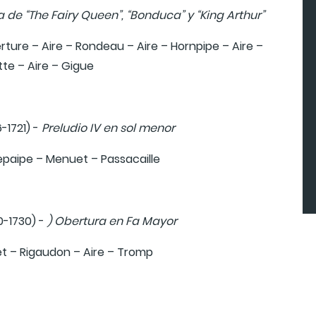
a de “The Fairy Queen”, “Bonduca” y “King Arthur”
ture – Aire – Rondeau – Aire – Hornpipe – Aire –
te – Aire – Gigue
-1721) -
Preludio IV en sol menor
epaipe – Menuet – Passacaille
0-1730) -
) Obertura en Fa Mayor
t – Rigaudon – Aire – Tromp