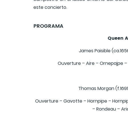
este concierto.
PROGRAMA
Queen A
James Paisible (ca.165
Ouverture – Aire – Ornepajpe –
Thomas Morgan (f.1691
Ouverture – Gavotte – Hornpipe – Hornpi
– Rondeau – Ar