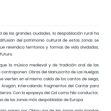
 de las grandes ciudades, la despoblación rural ha
difusión del patrimonio cultural de estas zonas se
reivindica territorios y formas de vida olvidadas,
futuro.
ue la música medieval y de tradición oral de las
 se contraponen. Obras del Manuscrito de Las Huelgas
se vierten en el mismo caldo de los cantos de siega,
a y Aragón, intercalando fragmentos del Cantar para
Atienza. Con la epopeya del Cid como hilo conductor,
una de las zonas más despobladas de Europa.
ito paseo por Okina una de las zonas más bonitas