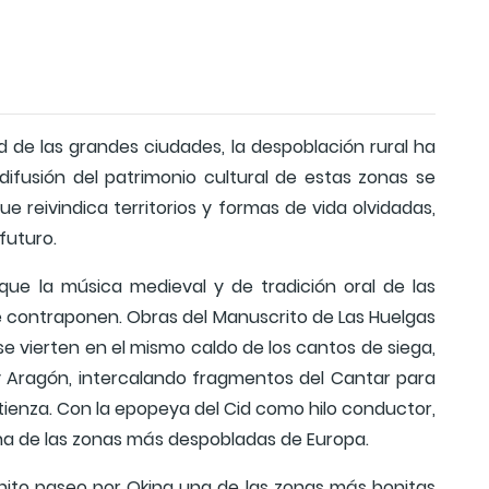
 de las grandes ciudades, la despoblación rural ha
difusión del patrimonio cultural de estas zonas se
reivindica territorios y formas de vida olvidadas,
futuro.
ue la música medieval y de tradición oral de las
 se contraponen. Obras del Manuscrito de Las Huelgas
se vierten en el mismo caldo de los cantos de siega,
a y Aragón, intercalando fragmentos del Cantar para
Atienza. Con la epopeya del Cid como hilo conductor,
una de las zonas más despobladas de Europa.
ito paseo por Okina una de las zonas más bonitas