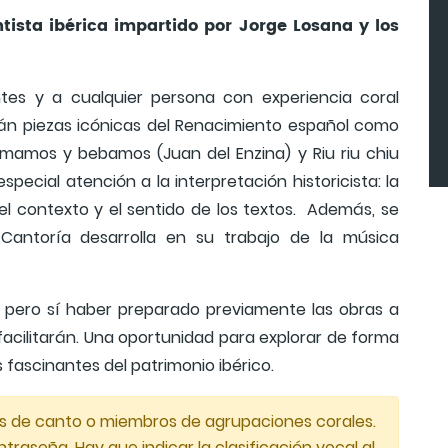
tista ibérica impartido por Jorge Losana y los
ntes y a cualquier persona con experiencia coral
arán piezas icónicas del Renacimiento español como
mamos y bebamos (Juan del Enzina) y Riu riu chiu
ecial atención a la interpretación historicista: la
lo, el contexto y el sentido de los textos. Además, se
e Cantoría desarrolla en su trabajo de la música
, pero sí haber preparado previamente las obras a
 facilitarán. Una oportunidad para explorar de forma
 fascinantes del patrimonio ibérico.
mnos de canto o miembros de agrupaciones corales.
traseña. Hay que indicar la clasificación vocal al