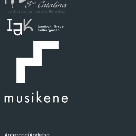
Antezana/Andetxa