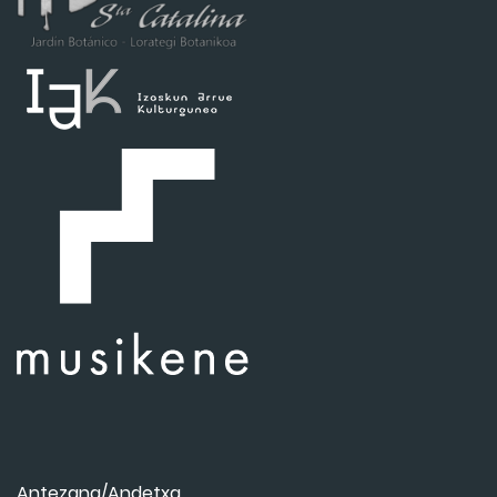
Antezana/Andetxa