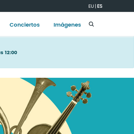
EU
|
ES
Conciertos
Imágenes
as 12:00