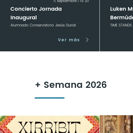
11 septiembre | 19:30
Concierto Jornada
Luken M
Inaugural
Bermúd
Alumnado Conservatorio Jesús Guridi
TIME STANDS 
Ver más
+ Semana 2026