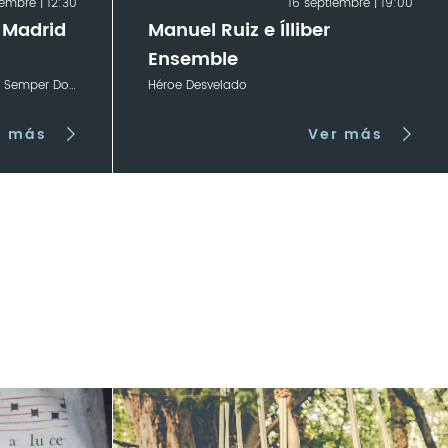
iembre | 12:30
16 septiembre | 19:00
 Madrid
Manuel Ruiz e Ílliber
Ensemble
Dowland 400: Semper Dowland Semper Dolens
Héroe Desvelado
r más
Ver más