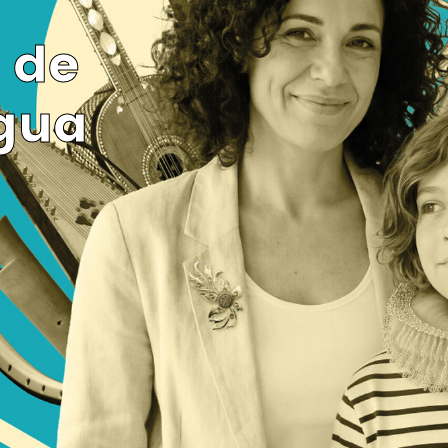
 de
gua