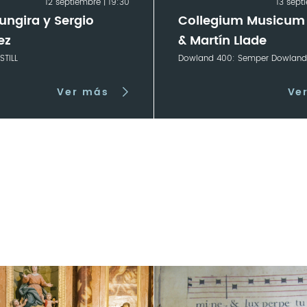
12 septiembre | 19:30
13 sept
ungira y Sergio
Collegium Musicum
ez
& Martín Llade
STILL
Ver más
Ve