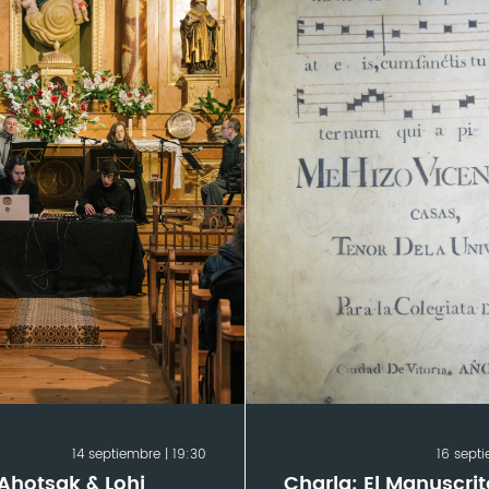
14 septiembre | 19:30
16 septi
Ahotsak & Lohi
Charla: El Manuscrit