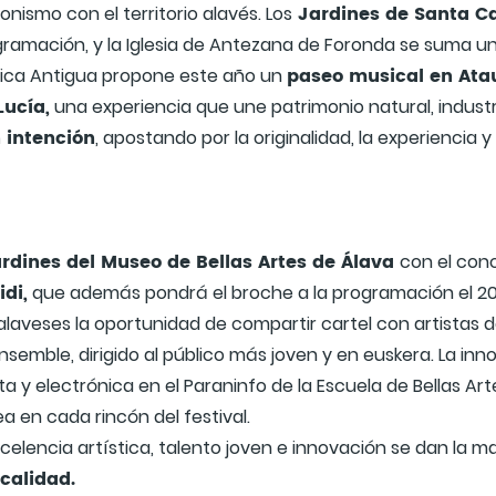
Jardines de Santa Ca
nismo con el territorio alavés. Los
gramación, y la Iglesia de Antezana de Foronda se suma un a
paseo musical en Ataur
sica Antigua propone este año un
Lucía,
una experiencia que une patrimonio natural, industr
 intención
, apostando por la originalidad, la experiencia y
rdines del Museo de Bellas Artes de Álava
con el conc
di,
que además pondrá el broche a la programación el 20
laveses la oportunidad de compartir cartel con artistas d
ensemble, dirigido al público más joven y en euskera. La in
a y electrónica en el Paraninfo de la Escuela de Bellas A
en cada rincón del festival.
celencia artística, talento joven e innovación se dan la m
 calidad.