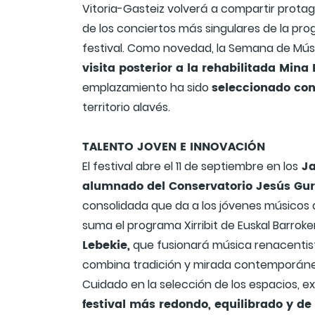
Vitoria-Gasteiz volverá a compartir protago
de los conciertos más singulares de la pro
festival. Como novedad, la Semana de Mú
visita posterior a la rehabilitada Mina 
seleccionado con
emplazamiento ha sido
territorio alavés.
TALENTO JOVEN E INNOVACIÓN
Ja
El festival abre el 11 de septiembre en los
alumnado del Conservatorio Jesús Guri
consolidada que da a los jóvenes músicos a
suma el programa Xirribit de Euskal Barrok
Lebekie,
que fusionará música renacentist
combina tradición y mirada contemporánea 
Cuidado en la selección de los espacios, ex
festival más redondo, equilibrado y de