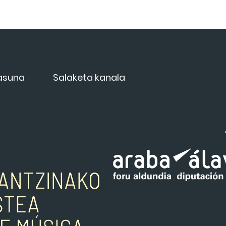
tasuna
Salaketa kanala