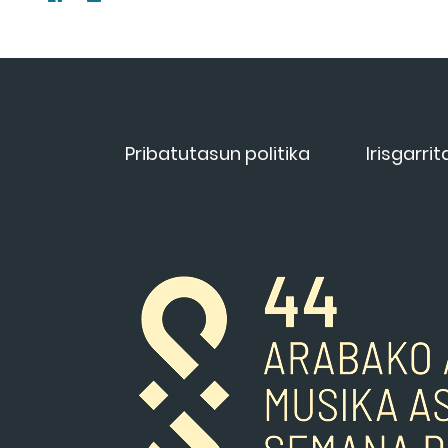
Pribatutasun politika
Irisgarri