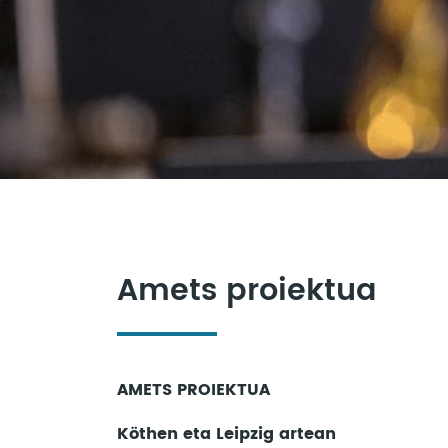
Amets proiektua
AMETS PROIEKTUA
Köthen eta Leipzig artean