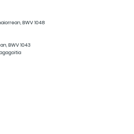
 maiorrean, BWV 1048
rean, BWV 1043
iagagoitia