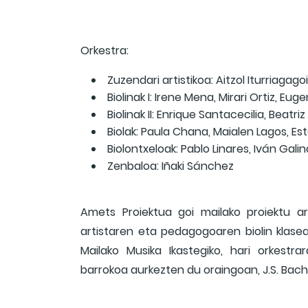
Orkestra:
Zuzendari artistikoa: Aitzol Iturriagagoi
Biolinak I: Irene Mena, Mirari Ortiz, Eug
Biolinak II: Enrique Santacecilia, Beatri
Biolak: Paula Chana, Maialen Lagos, E
Biolontxeloak: Pablo Linares, Iván Galin
Zenbaloa: Iñaki Sánchez
Amets Proiektua goi mailako proiektu art
artistaren eta pedagogoaren biolin klasea
Mailako Musika Ikastegiko, hari orkestr
barrokoa aurkezten du oraingoan, J.S. Bach