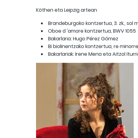
Köthen eta Leipzig artean
Brandeburgoko kontzertua, 3. zk., sol
Oboe d 'amore kontzertua, BWV 1055
Bakarlaria: Hugo Pérez Gómez
Bi biolinentzako kontzertua, re minor
Bakarlariak: Irene Mena eta Aitzol Iturr