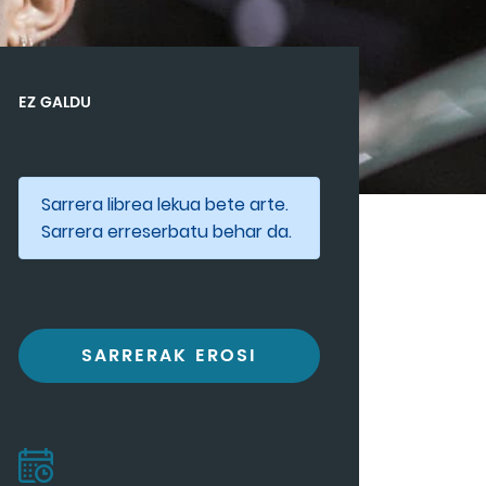
EZ GALDU
Sarrera librea lekua bete arte.
Sarrera erreserbatu behar da.
SARRERAK EROSI