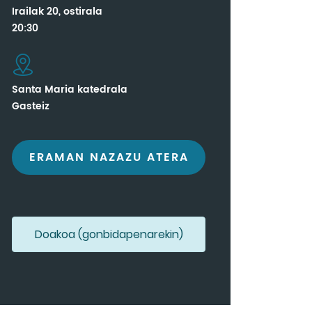
Irailak 20, ostirala
20:30
Santa Maria katedrala
Gasteiz
ERAMAN NAZAZU ATERA
Doakoa (gonbidapenarekin)