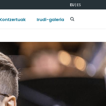
EU
|
ES
Kontzertuak
Irudi-galeria