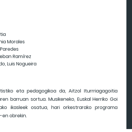
tia
enia Morales
z Paredes
steban Ramírez
do, Luis Nogueira
istiko eta pedagogikoa da, Aitzol Iturrriagagoitia
ren barruan sortua. Musikeneko, Euskal Herriko Goi
arako ikasleek osatua, hari orkestrarako programa
-en obrekin.