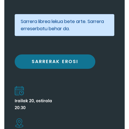
Sarrera librea lekua bete arte. Sarrera
erreserbatu behar da.
SARRERAK EROSI
Irailak 20, ostirala
20:30