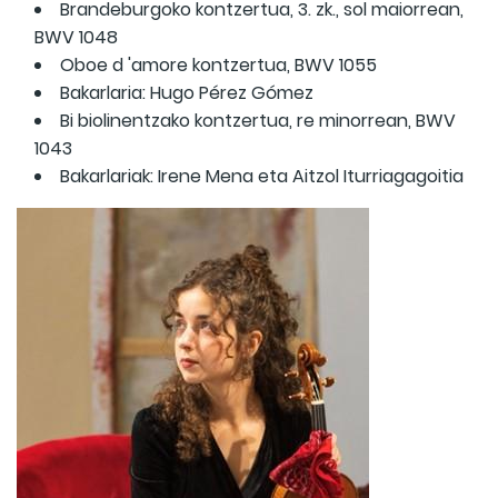
Brandeburgoko kontzertua, 3. zk., sol maiorrean,
BWV 1048
Oboe d 'amore kontzertua, BWV 1055
Bakarlaria: Hugo Pérez Gómez
Bi biolinentzako kontzertua, re minorrean, BWV
1043
Bakarlariak: Irene Mena eta Aitzol Iturriagagoitia