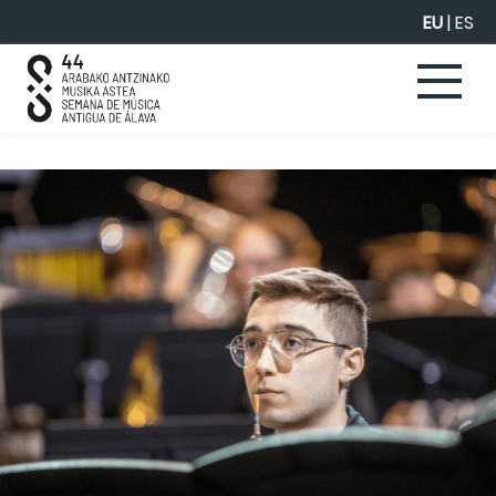
Eduki nagusira joan
EU
|
ES