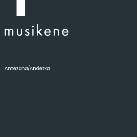
Antezana/Andetxa