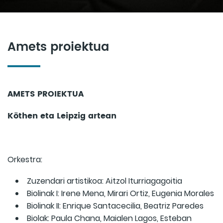
Amets proiektua
AMETS PROIEKTUA
Köthen eta Leipzig artean
Orkestra:
Zuzendari artistikoa: Aitzol Iturriagagoitia
Biolinak I: Irene Mena, Mirari Ortiz, Eugenia Morales
Biolinak II: Enrique Santacecilia, Beatriz Paredes
Biolak: Paula Chana, Maialen Lagos, Esteban