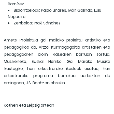
Ramírez
Biolontxeloak: Pablo Linares, Iván Galindo, Luis
Nogueira
Zenbaloa: Iñaki Sánchez
Amets Proiektua goi mailako proiektu artistiko eta
pedagogikoa da, Aitzol Iturrriagagoitia artistaren eta
pedagogoaren biolin klasearen barruan sortua.
Musikeneko, Euskal Herriko Goi Mailako Musika
Ikastegiko, hari orkestrarako ikasleek osatua, hari
orkestrarako programa barrokoa aurkezten du
oraingoan, J.S. Bach-en obrekin.
Köthen eta Leipzig artean