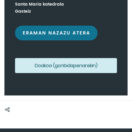
Santa Maria katedrala
Gasteiz
ERAMAN NAZAZU ATERA
Doakoa (gonbidapenarekin)