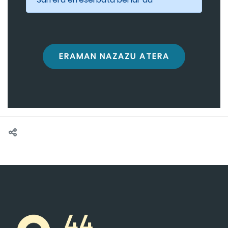
ERAMAN NAZAZU ATERA