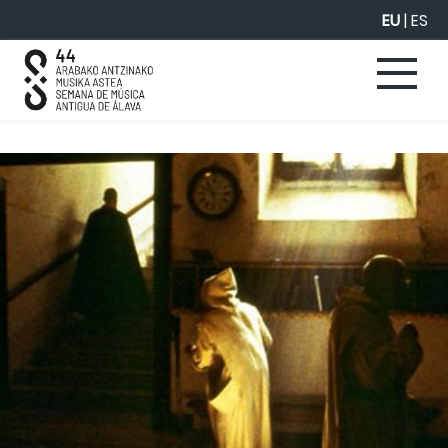
Eduki nagusira joan
EU
|
ES