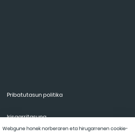
Pribatutasun politika
Irisgarritasuna
Webgune honek norberaren eta hirugarrenen cookie-