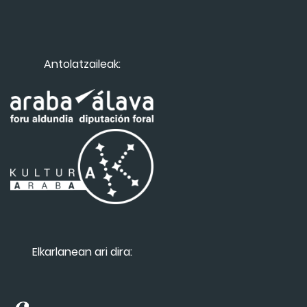
Antolatzaileak:
Elkarlanean ari dira: