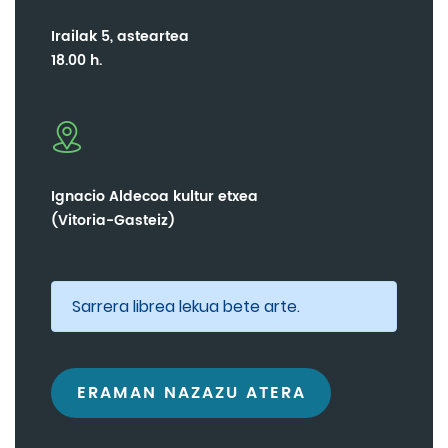
Irailak 5, asteartea
18.00 h.
Ignacio Aldecoa kultur etxea
(Vitoria-Gasteiz)
Sarrera librea lekua bete arte.
ERAMAN NAZAZU ATERA