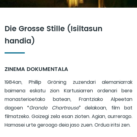
Die Grosse Stille (Isiltasun
handia)
ZINEMA DOKUMENTALA
1984an, Phillip Gröning zuzendari alemaniarrak
baimena eskatu zion Kartusiarren ordenari bere
monasterioetako batean, Frantziako Alpeetan
dagoen “
Grande Chartreuse
” delakoan, film bat
filmatzeko. Goizegi zela esan zioten. Agian, aurrerago.
Hamasei urte geroago deia jaso zuen. Ordua iritsi zen.