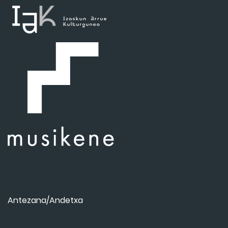
Antezana/Andetxa