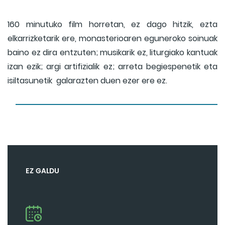
160 minutuko film horretan, ez dago hitzik, ezta
elkarrizketarik ere, monasterioaren eguneroko soinuak
baino ez dira entzuten; musikarik ez, liturgiako kantuak
izan ezik; argi artifizialik ez; arreta begiespenetik eta
isiltasunetik galarazten duen ezer ere ez.
EZ GALDU