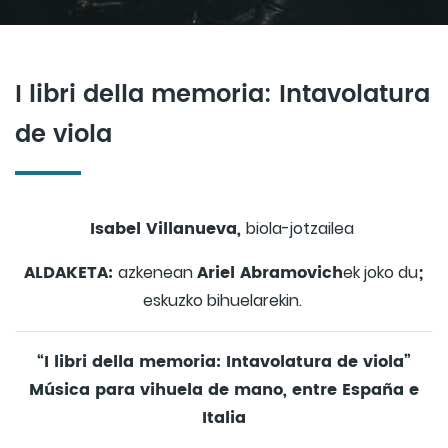
I libri della memoria: Intavolatura
de viola
Isabel Villanueva,
biola-jotzailea
ALDAKETA:
Ariel Abramovich
;
azkenean
ek joko du
eskuzko bihuelarekin.
“I libri della memoria: Intavolatura de viola”
Música para vihuela de mano, entre España e
Italia