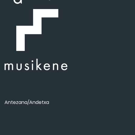
Antezana/Andetxa