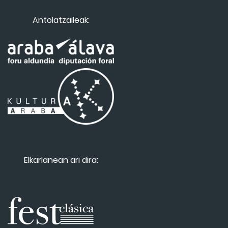
Antolatzaileak:
Elkarlanean ari dira: