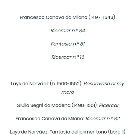
Francesco Canova da Milano (1497-1543)
Ricercar n.º 84
Fantasia n.º 81
Ricercar n.º 16
Luys de Narváez (h. 1500-1552):
Paseávase el rey
moro
Giulio Segni da Modena (1498-1561):
Ricercar
Francesco Canova da Milano:
Ricercar n.º 82
Luys de Narváez: Fantasía del primer tono (Libro II)