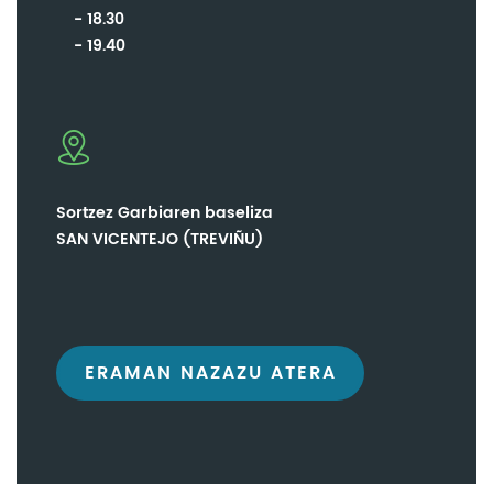
18.30
19.40
Sortzez Garbiaren baseliza
SAN VICENTEJO (TREVIÑU)
ERAMAN NAZAZU ATERA