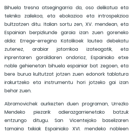
Bihuela tresna atsegingarria da, oso delikatua eta
teknika zailekoa, eta ebokazioa eta introspekzioa
bultzatzen ditu. Italian sortu zen, XV. mendean, eta
Espainian berpizkunde garaia izan zuen goreneko
aldia: Errege-erregina Katolikoek lautea debekatu
zutenez, arabiar jatorrikoa izateagatik, eta
inprentaren goraldiaren ondorioz, Espainiako etxe
noble gehienetan bihuela espainiar bat zegoen, eta
bere burua kultutzat jotzen zuen edonork tablatura
irakurtzeko eta instrumentu hori jotzeko gai izan
behar zuen.
Abramovichek aurkezten duen programan, Urrezko
Mendeko piezarik adierazgarrienetako batzuk
entzungo ditugu. San Vicentejoko baselizaren
tamaina txikiak Espainiako XVI. mendeko nobleen