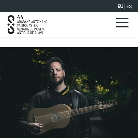
Eduki nagusira joan
EU
|
ES