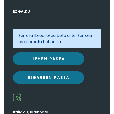
EZ GALDU
Sarrera librea lekua bete arte. Sarrera
erreserbatu behar da.
LEHEN PASEA
BIGARREN PASEA
Irailak 9, larunbata