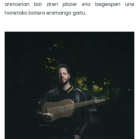
aretoetan bizi ziren plazer eta begiespen une
horietako batera eramango gaitu.