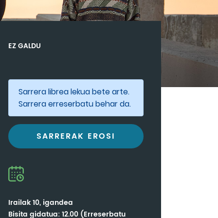
EZ GALDU
Sarrera librea lekua bete arte.
Sarrera erreserbatu behar da.
SARRERAK EROSI
Irailak 10, igandea
Bisita gidatua: 12.00 (Erreserbatu