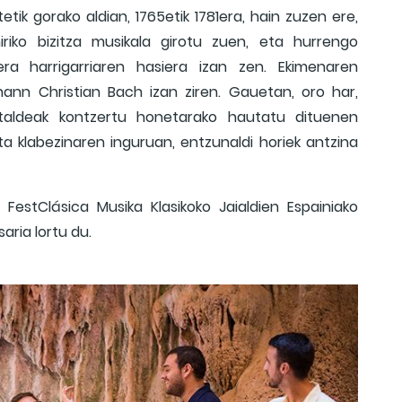
ik gorako aldian, 1765etik 1781era, hain zuzen ere,
iriko bizitza musikala girotu zuen, eta hurrengo
a harrigarriaren hasiera izan zen. Ekimenaren
ohann Christian Bach izan ziren. Gauetan, oro har,
 taldeak kontzertu honetarako hautatu dituenen
ta klabezinaren inguruan, entzunaldi horiek antzina
FestClásica Musika Klasikoko Jaialdien Espainiako
ria lortu du.