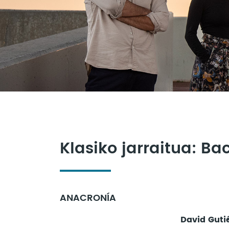
Klasiko jarraitua: B
ANACRONÍA
David Guti