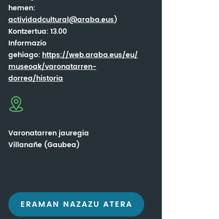
hemen:
actividadcultural@araba.eus
)
Kontzertua: 13.00
Informazio
gehiago:
https://web.araba.eus/eu/
museoak/varonatarren-
dorrea/historia
Varonatarren jauregia
Villanañe (Gaubea)
ERAMAN NAZAZU ATERA