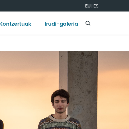
EU
|
ES
Kontzertuak
Irudi-galeria