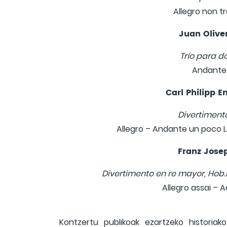
Allegro non t
Juan Olive
Trío para do
Andante 
Carl Philipp 
Divertimento
Allegro – Andante un poco 
Franz Jos
Divertimento en re mayor, Hob.II
Allegro assai – 
Kontzertu publikoak ezartzeko historiak