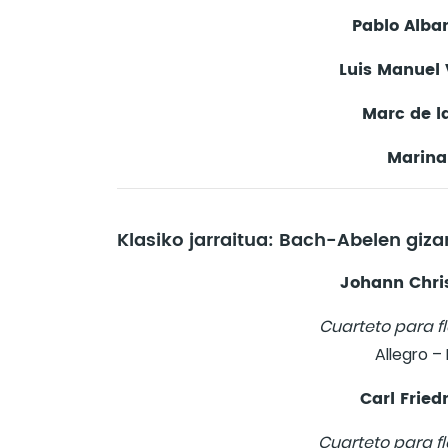
Pablo Alba
Luis Manuel 
Marc de la
Marina
Klasiko jarraitua: Bach-Abelen giza
Johann Chri
Cuarteto para f
Allegro –
Carl Fried
Cuarteto para f