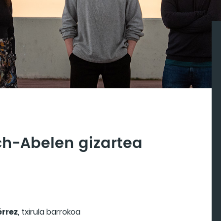
ach-Abelen gizartea
érrez
, txirula barrokoa