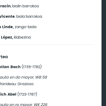
rracín
, biolin barrokoa
Vicente
, biola barrokoa
 Linde,
zango-biola
 López,
klabezina
rtea
stian Bach
(1735-1782)
lauta en do mayor, WB 58
 Rondeau: Grazioso
rich Abel
(1723-1787)
lauta en re mayor, WK 226