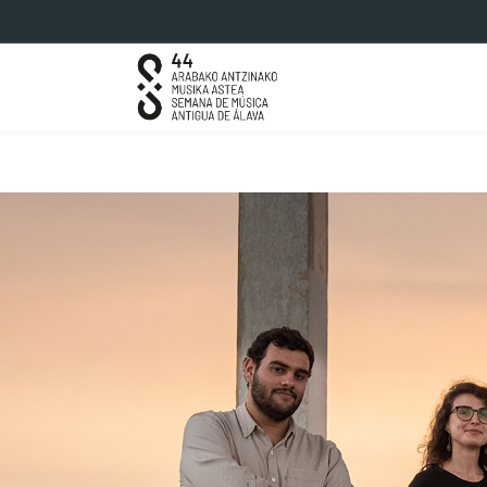
Eduki nagusira joan