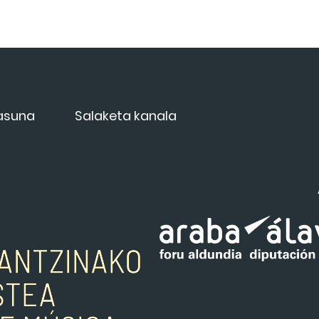
tasuna
Salaketa kanala