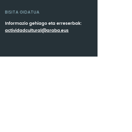
BISITA GIDATUA
Informazio gehiago eta erreserbak:
actividadcultural@araba.eus