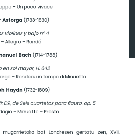
roppo – Un poco vivace
r Astorga
(1733-1830)
s violines y bajo nº 4
– Allegro – Rondó
Emanuel Bach
(1714-1788)
 en sol mayor, H. 642
Largo – Rondeau in tempo di Minuetto
eph Haydn
(1732-1809)
: D9, de Seis cuartetos para flauta, op. 5
Adagio – Minuetto – Presto
o mugarrietako bat Londresen gertatu zen, XVIII.