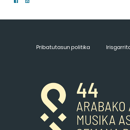
Pribatutasun politika
Irisgarri