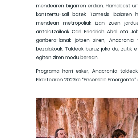
mendearen bigarren erdian. Hamabost urtet
kontzertu-sail batek Tamesis ibaiaren h
mendean metropoliak izan zuen jarduer
antolatzaileak Carl Friedrich Abel eta J
ganbera-lanak jotzen ziren, Anacronia
bezalakoak. Taldeak buruz joko du, zutik e
egiten ziren modu berean.
Programa horri esker, Anacronía taldeak 
Elkartearen 2023ko “Ensemble Emergente” sa