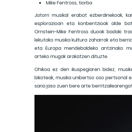
Mike Fentross, tiorba
Jatorri musikal erabat ezberdinekoak, 
esplorazioan eta konbentzioak alde ba
Ornstein-Mike Fentross duoak badaki tra
lekutako musika kultura zaharrak eta berria
eta Europa mendebaldeko antzinako musi
arteko mugak arakatzen dituzte.
Ohikoa ez den ikuspegiaren bidez, musik
bikoteak, musika unibertso oso pertsonal e
saria jaso zuen bere arte berritzailearengat