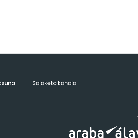
tasuna
Salaketa kanala