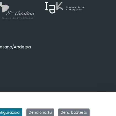
ezana/Andetxa
figurazioa
Dena onartu
Dena baztertu