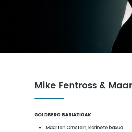
Mike Fentross & Maar
GOLDBERG BARIAZIOAK
Maarten Ornstein, klarinete baxua