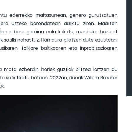
kantu ederrekiko maitasunean, genero gurutzatuen
tera uzteko borondatean aurkitu ziren. Maarten
dizioa bere garaian nola kokatu, munduko hainbat
k sotilki nahastuz. Harridura pilatzen dute ezustean,
karen, folklore baltikoaren eta inprobisazioaren
a mota ezberdin horiek guztiak biltzea lortzen du
ta sofistikatu batean. 2022an, duoak Willem Breuker
ik.