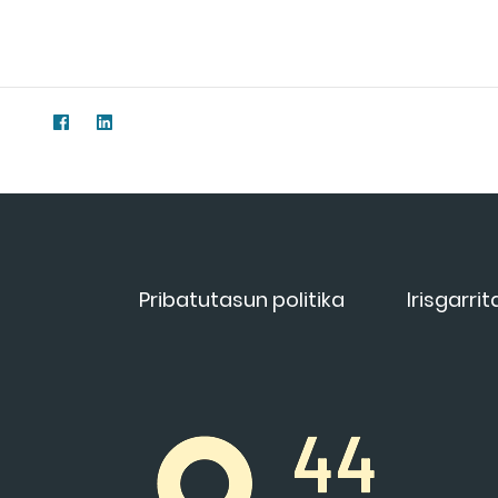
Pribatutasun politika
Irisgarri