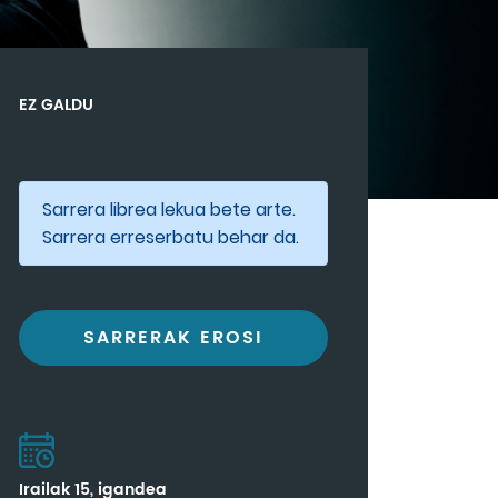
EZ GALDU
Sarrera librea lekua bete arte.
Sarrera erreserbatu behar da.
SARRERAK EROSI
Irailak 15, igandea