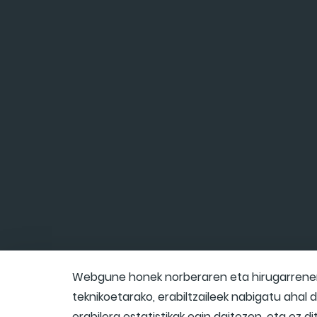
Webgune honek norberaren eta hirugarrenen 
teknikoetarako, erabiltzaileek nabigatu ahal
erabilera estatistikak egin daitezen, eta ez d