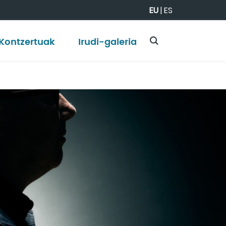
EU
|
ES
Kontzertuak
Irudi-galeria