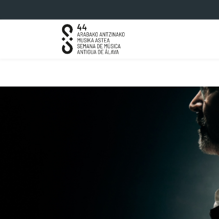
Eduki nagusira joan