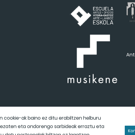
Ant
cookie-ak baino ez ditu erabiltzen helburu
 dezaten eta ondorengo sarbideak erraztu eta
Kon
itu datu pertsonalak biltzen ez lagatzen