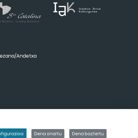
ezana/Andetxa
figurazioa
Dena onartu
Dena baztertu