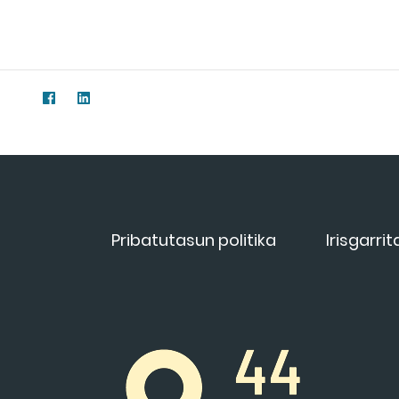
Pribatutasun politika
Irisgarri