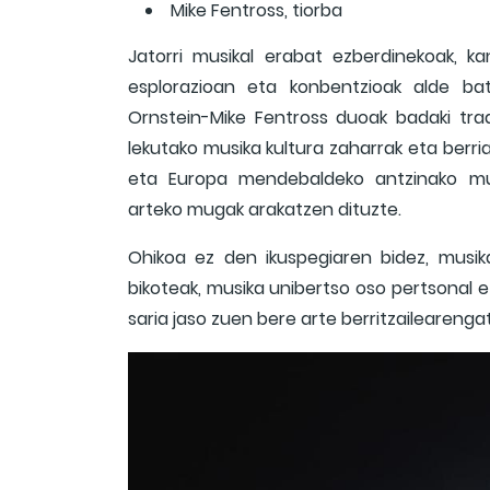
Mike Fentross, tiorba
Jatorri musikal erabat ezberdinekoak, 
esplorazioan eta konbentzioak alde ba
Ornstein-Mike Fentross duoak badaki tra
lekutako musika kultura zaharrak eta berria
eta Europa mendebaldeko antzinako musi
arteko mugak arakatzen dituzte.
Ohikoa ez den ikuspegiaren bidez, musik
bikoteak, musika unibertso oso pertsonal e
saria jaso zuen bere arte berritzailearengat