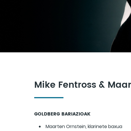
Mike Fentross & Maar
GOLDBERG BARIAZIOAK
Maarten Ornstein, klarinete baxua