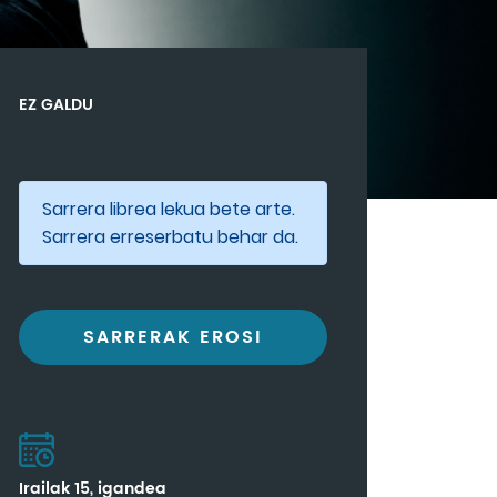
EZ GALDU
Sarrera librea lekua bete arte.
Sarrera erreserbatu behar da.
SARRERAK EROSI
Irailak 15, igandea