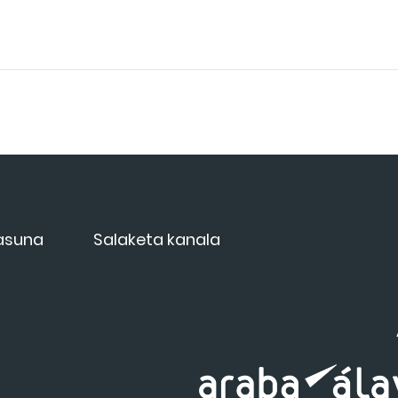
tasuna
Salaketa kanala