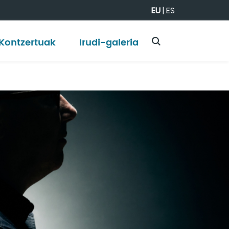
EU
|
ES
Kontzertuak
Irudi-galeria