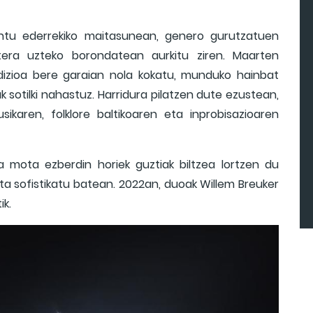
kantu ederrekiko maitasunean, genero gurutzatuen
tera uzteko borondatean aurkitu ziren. Maarten
dizioa bere garaian nola kokatu, munduko hainbat
k sotilki nahastuz. Harridura pilatzen dute ezustean,
karen, folklore baltikoaren eta inprobisazioaren
a mota ezberdin horiek guztiak biltzea lortzen du
ta sofistikatu batean. 2022an, duoak Willem Breuker
ik.