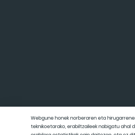
Webgune honek norberaren eta hirugarrenen 
teknikoetarako, erabiltzaileek nabigatu ahal
erabilera estatistikak egin daitezen, eta ez d