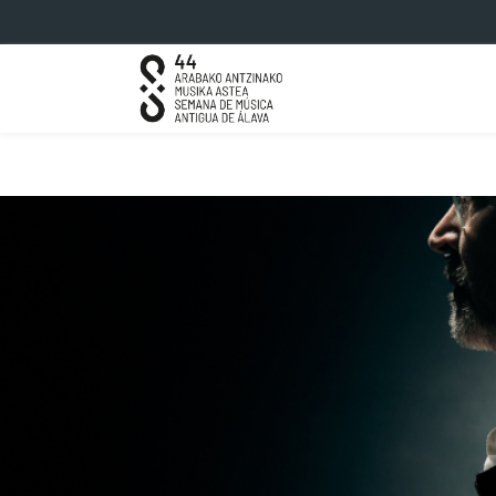
Eduki nagusira joan