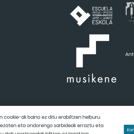
Ant
cookie-ak baino ez ditu erabiltzen helburu
 dezaten eta ondorengo sarbideak erraztu eta
Kon
itu datu pertsonalak biltzen ez lagatzen