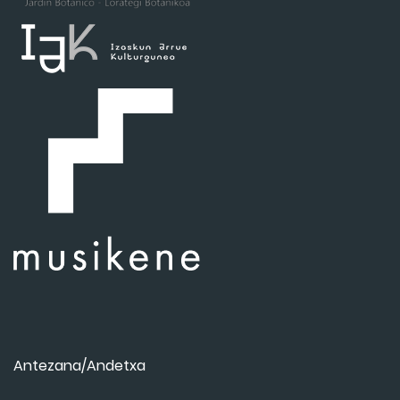
Antezana/Andetxa