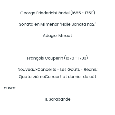
George FriederichHändel (1685 - 1759)
Sonata en Mi menor “Halle Sonata no2”
Adagio, Minuet
François Couperin (1678 - 1733)
NouveauxConcerts - Les Goûts - Réünis:
QuatorziémeConcert et dernier de cét
ouvre:
III. Sarabande