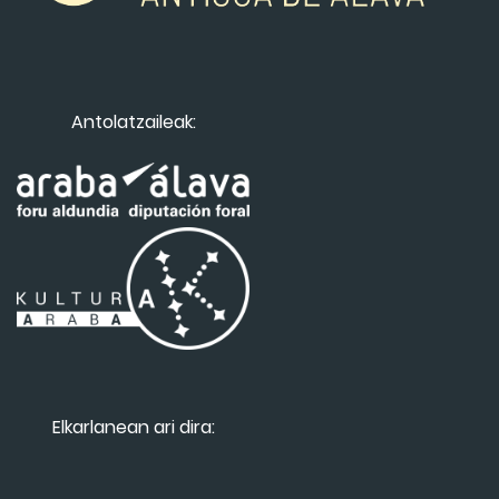
Antolatzaileak:
Elkarlanean ari dira: