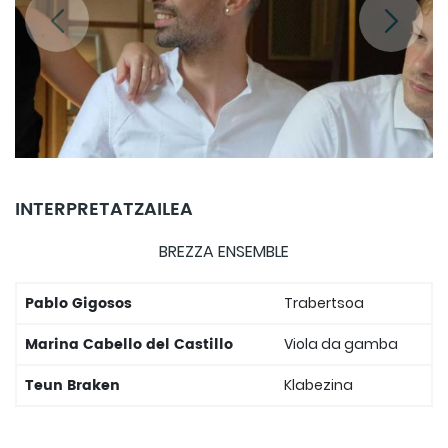
INTERPRETATZAILEA
BREZZA ENSEMBLE
Pablo Gigosos
Trabertsoa
Marina Cabello del Castillo
Viola da gamba
Teun Braken
Klabezina