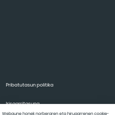
Pribatutasun politika
Irisgarritasuna
Webgune honek norberaren eta hirugarrenen cookie-