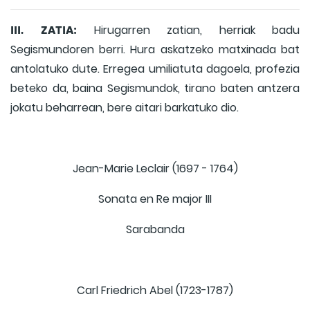
III. ZATIA:
Hirugarren zatian, herriak badu
Segismundoren berri. Hura askatzeko matxinada bat
antolatuko dute. Erregea umiliatuta dagoela, profezia
beteko da, baina Segismundok, tirano baten antzera
jokatu beharrean, bere aitari barkatuko dio.
Jean-Marie Leclair (1697 - 1764)
Sonata en Re major III
Sarabanda
Carl Friedrich Abel (1723-1787)