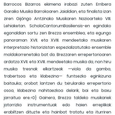
Barrocos Bizarros ekimena irabazi zuten Erribera
Garaiko Musika Barrokoaren Jaialdian, eta finalista izan
ziren Gijóngo Antzinako Musikaren Nazioarteko VIII.
Lehiaketan. ScholaCantorumBasiliensis-en egindako
egonaldian sortu zen Brezza ensemblea, eta egungo
panoraman XVII. eta XVIII. mendeetako musikaren
interpretazio historizistan espezializatutako ensemble
moldakorrenetako bat da. Brezzaren errepertorioaren
ardatza XVII. eta XVIII. mendeetako musika da, non hiru
musika tresnak elkartzeak —viola da gamba,
trabertsoa eta klabezina— funtsezko eginkizuna
baitauka; orobat lantzen du txirularako errepertorio
osoa, klabezina nahitaezkoa delarik, bai eta baxu
jarraitua ere.<0} Gainera, Brezza taldeko musikariek
jatorrizko instrumentuak edo haien erreplikak
erabiltzen dituzte eta hainbat tratatu eta iturriren