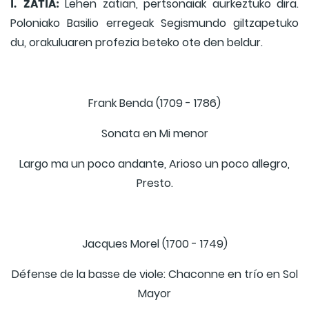
I. ZATIA:
Lehen zatian, pertsonaiak aurkeztuko dira.
Poloniako Basilio erregeak Segismundo giltzapetuko
du, orakuluaren profezia beteko ote den beldur.
Frank Benda (1709 - 1786)
Sonata en Mi menor
Largo ma un poco andante, Arioso un poco allegro,
Presto.
Jacques Morel (1700 - 1749)
Défense de la basse de viole: Chaconne en trío en Sol
Mayor