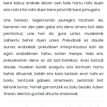
bere kabuz erabaki dezan zein bide hartu nahi duen
eta nola iritsi nahi duen bere jatorritik bere jomugara.
Une batean, Segismundo jauregira itzultzen da,
benetan nor den jakin gabe eta dena amets bat dela
pentsatuz; une hori da, gure ustez, musikariak
saihestu behar duen unea. Preludioak ez daude
aurrez erabakiak; preludioen interpretazioa ezin da
egon erabakimen faltsu baten menpe. Hala ere,
preludioetan dena ez da bat-batekoa. Arau batzuk
daude, musikari batek ezagutu eta kontuan hartu
behar dituenak, baldin eta kaos betean erori nahi ez
badu, zentzurik gabeko ametsean, zerbitzari bat
leihotik botaz, horrek garrantzirik ez balu bezala. Azken
finean, ekintza guztiek dituzte ondorioak.