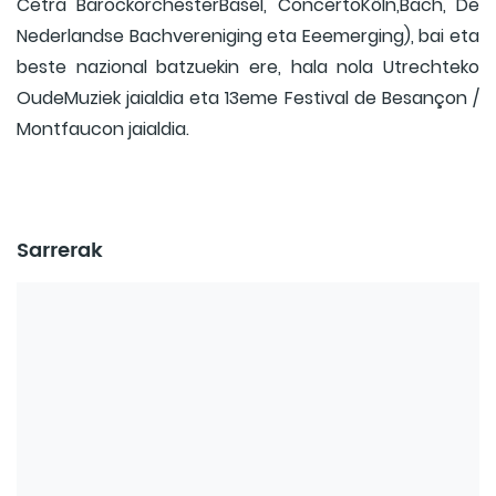
Cetra BarockorchesterBasel, ConcertoKöln,Bach, De
Nederlandse Bachvereniging eta Eeemerging), bai eta
beste nazional batzuekin ere, hala nola Utrechteko
OudeMuziek jaialdia eta 13eme Festival de Besançon /
Montfaucon jaialdia.
Sarrerak