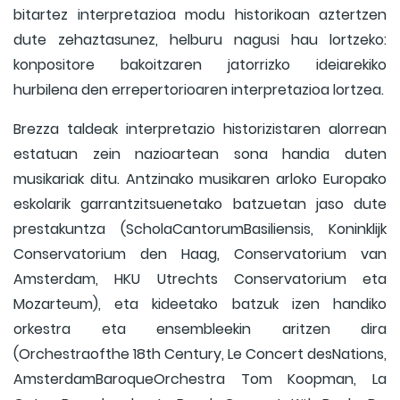
bitartez interpretazioa modu historikoan aztertzen
dute zehaztasunez, helburu nagusi hau lortzeko:
konpositore bakoitzaren jatorrizko ideiarekiko
hurbilena den errepertorioaren interpretazioa lortzea.
Brezza taldeak interpretazio historizistaren alorrean
estatuan zein nazioartean sona handia duten
musikariak ditu. Antzinako musikaren arloko Europako
eskolarik garrantzitsuenetako batzuetan jaso dute
prestakuntza (ScholaCantorumBasiliensis, Koninklijk
Conservatorium den Haag, Conservatorium van
Amsterdam, HKU Utrechts Conservatorium eta
Mozarteum), eta kideetako batzuk izen handiko
orkestra eta ensembleekin aritzen dira
(Orchestraofthe 18th Century, Le Concert desNations,
AmsterdamBaroqueOrchestra Tom Koopman, La