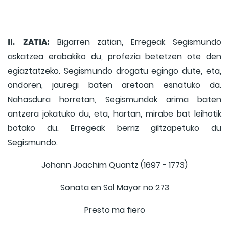
II. ZATIA:
Bigarren zatian, Erregeak Segismundo
askatzea erabakiko du, profezia betetzen ote den
egiaztatzeko. Segismundo drogatu egingo dute, eta,
ondoren, jauregi baten aretoan esnatuko da.
Nahasdura horretan, Segismundok arima baten
antzera jokatuko du, eta, hartan, mirabe bat leihotik
botako du. Erregeak berriz giltzapetuko du
Segismundo.
Johann Joachim Quantz (1697 - 1773)
Sonata en Sol Mayor no 273
Presto ma fiero