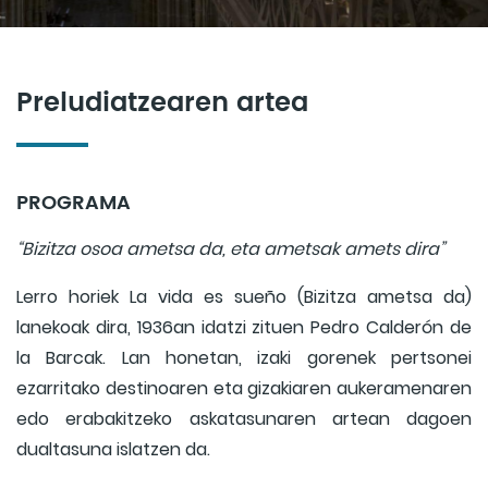
Preludiatzearen artea
PROGRAMA
“Bizitza osoa ametsa da, eta ametsak amets dira”
Lerro horiek La vida es sueño (Bizitza ametsa da)
lanekoak dira, 1936an idatzi zituen Pedro Calderón de
la Barcak. Lan honetan, izaki gorenek pertsonei
ezarritako destinoaren eta gizakiaren aukeramenaren
edo erabakitzeko askatasunaren artean dagoen
dualtasuna islatzen da.