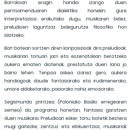
Barrokoan eragin handia izango duen
pentsamenduaren dialektika honekin, gure
interpretazioa erakutsiko dugu, musikaren bidez,
preludioen laguntzaz bidegurutze filosofiko hori
islatzeko.
Bat-batean sortzen diren konposizioak dira preludioak,
musikariari tonuan jarri eta eszenatokian berotzeko
aukera ematen diotenak, prestatuta duen lana jo
baino lehen. Tenpoa askea izanez gero, aukera
handiagoak daude fantasiarako eta irudimenerako,
umore aldaketarako, pasiorako nahiz emoziorako.
Segismundo printzea (Poloniako Basilio erregearen
semea) da, programa honetan, fantasia garatzen
duen musikaria. Preludioari esker, tonu batetik bestera
mugi gaitezke, zentzuz eta elokuentziaz, musikariak