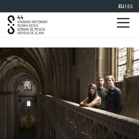
Eduki nagusira joan
EU
|
ES