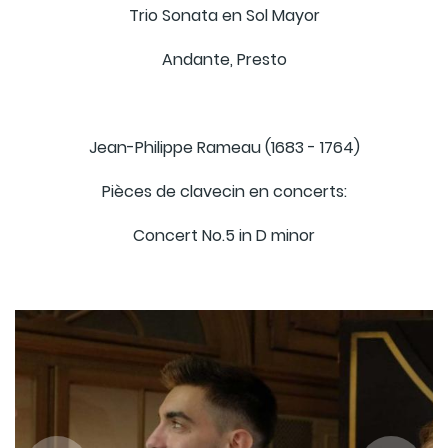
Trio Sonata en Sol Mayor
Andante, Presto
Jean-Philippe Rameau (1683 - 1764)
Pièces de clavecin en concerts:
Concert No.5 in D minor