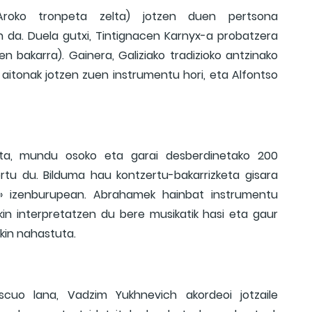
 Aroko tronpeta zelta) jotzen duen pertsona
 da. Duela gutxi, Tintignacen Karnyx-a probatzera
 bakarra). Gainera, Galiziako tradizioko antzinako
 aitonak jotzen zuen instrumentu hori, eta Alfontso
eta, mundu osoko eta garai desberdinetako 200
rtu du. Bilduma hau kontzertu-bakarrizketa gisara
» izenburupean. Abrahamek hainbat instrumentu
ekin interpretatzen du bere musikatik hasi eta gaur
kin nahastuta.
cuo lana, Vadzim Yukhnevich akordeoi jotzaile