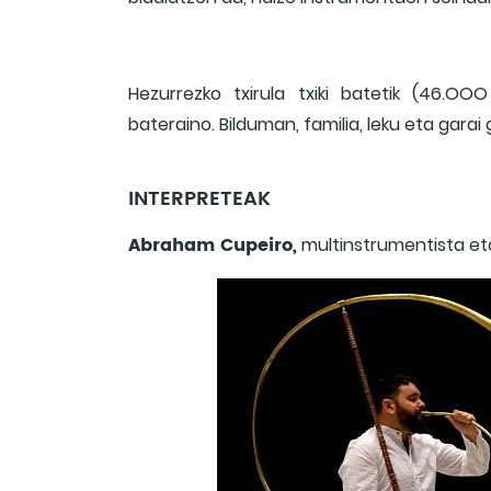
Hezurrezko txirula txiki batetik (46.O
bateraino. Bilduman, familia, leku eta gara
INTERPRETEAK
Abraham Cupeiro,
multinstrumentista eta