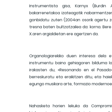
Instrumentista gisa, Karnyx (Burdin
bakarrenetakoa izateagatik nabarmentzen
gonbidatu zuten (2004an osorik agertu zen
tresna baten bultzatzailea da: korna. Bere
X.aren argialdietan ere agertzen da.
Organologiarekiko duen interesa dela 
instrumentu baino gehiagoren bilduma lo
irakasten du, «Resonando en el Pasado
berreskuratu eta eraikitzen ditu, eta hai
egungo musikara arte, formazio modernoe
Nahasketa horien lekuko da Compromis