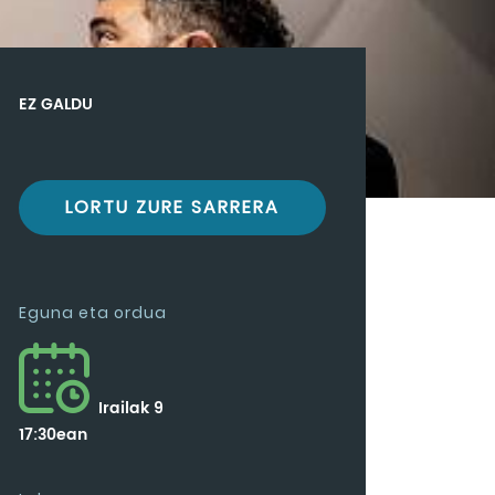
EZ GALDU
LORTU ZURE SARRERA
Eguna eta ordua
Irailak 9
17:30ean