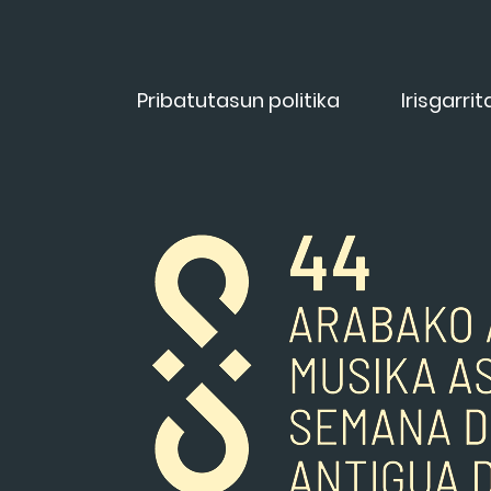
Pribatutasun politika
Irisgarri