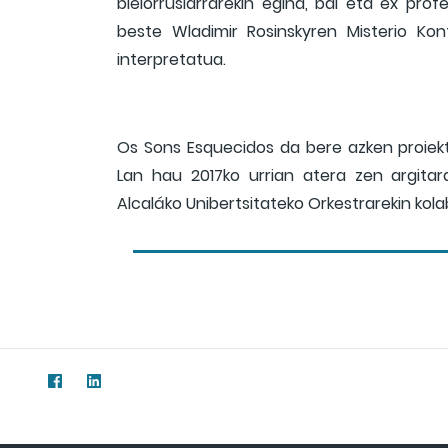
bielorrusiarrarekin egina, bai eta ex pro
beste Wladimir Rosinskyren Misterio Kont
interpretatua.
Os Sons Esquecidos da bere azken proiekt
Lan hau 2017ko urrian atera zen argitar
Alcaláko Unibertsitateko Orkestrarekin kola