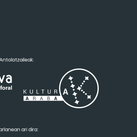
Antolatzaileak:
arlanean ari dira: