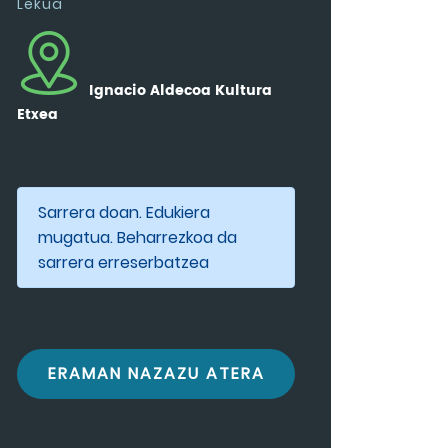
Lekua
Ignacio Aldecoa Kultura
Etxea
Sarrera doan. Edukiera
mugatua. Beharrezkoa da
sarrera erreserbatzea
ERAMAN NAZAZU ATERA