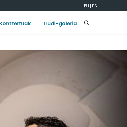
EU
|
ES
Kontzertuak
Irudi-galeria