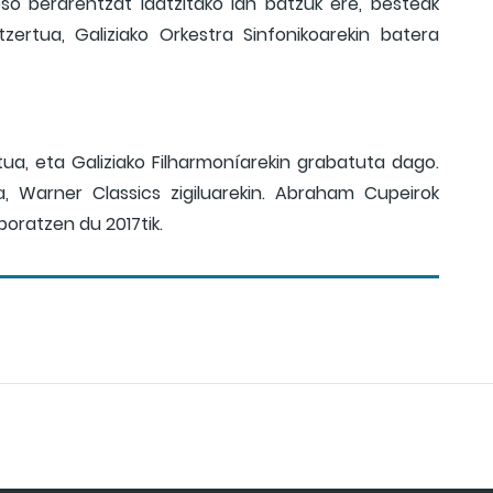
feso berarentzat idatzitako lan batzuk ere, besteak
zertua, Galiziako Orkestra Sinfonikoarekin batera
ua, eta Galiziako Filharmoníarekin grabatuta dago.
a, Warner Classics zigiluarekin. Abraham Cupeirok
boratzen du 2017tik.