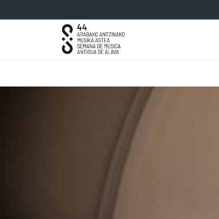
Eduki nagusira joan