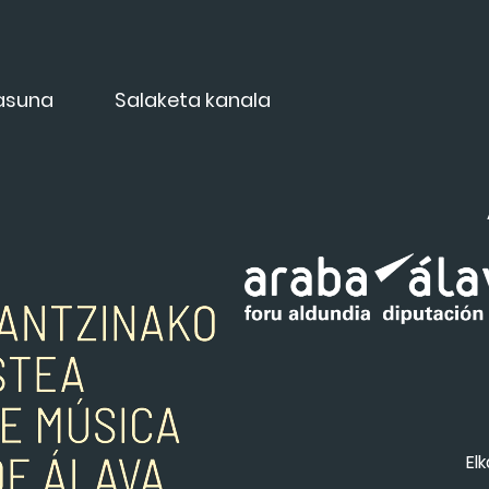
tasuna
Salaketa kanala
Elk