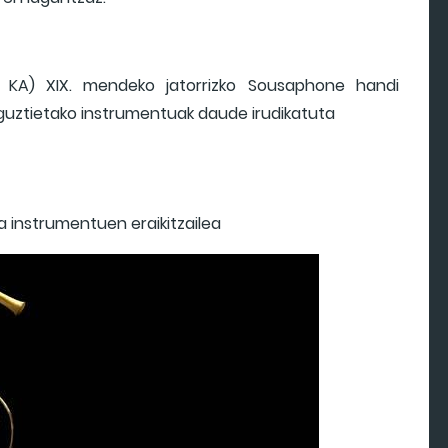
OO KA) XIX. mendeko jatorrizko Sousaphone handi
i guztietako instrumentuak daude irudikatuta
 instrumentuen eraikitzailea