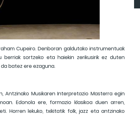
Abraham Cupeiro. Denboran galdutako instrumentuak
 berriak sortzeko eta haiekin zerikusirik ez duten
o da batez ere ezaguna.
, Antzinako Musikaren Interpretazio Masterra egin
moan. Edonola ere, formazio klasikoa duen arren,
. Horren lekuko, txikitatik folk, jazz eta antzinako