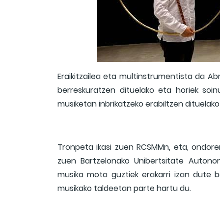
Eraikitzailea eta multinstrumentista da 
berreskuratzen dituelako eta horiek soinu
musiketan inbrikatzeko erabiltzen dituelak
Tronpeta ikasi zuen RCSMMn, eta, ondoren
zuen Bartzelonako Unibertsitate Autono
musika mota guztiek erakarri izan dute beti
musikako taldeetan parte hartu du.