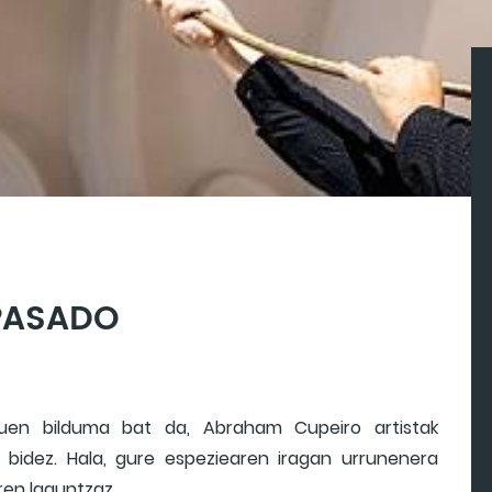
PASADO
uen bilduma bat da, Abraham Cupeiro artistak
 bidez. Hala, gure espeziearen iragan urrunenera
ren laguntzaz.