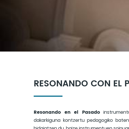
RESONANDO CON EL 
Resonando en el Pasado
instrument
dakarkiguna kontzertu pedagogiko baten
bidaiatzen du, haize instrumentuen soinua