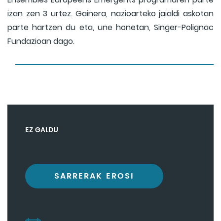
izan zen 3 urtez. Gainera, nazioarteko jaialdi askotan
parte hartzen du eta, une honetan, Singer-Polignac
Fundazioan dago.
EZ GALDU
SARRERAK EROSI