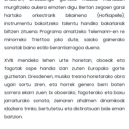
murgiltzeko aukera ematen digu. Bertan zegoen garai
hartako orkestrarik bikainena (Hofkapelle),
instrumentu bakoitzeko talentu handiko bakarlariak
biltzen zituena. Programa amaitzeko Telemann-en re
minorreko Triettoa joko dute, saioko gainerako
sonatak baino estilo berantiarragoa duena.
XVIII. mendeko lehen urte horietan, oboeak eta
fagotak ospe handia izan zuten Europako gorte
guztietan. Dresdenen, musika tresna horietarako obra
ugari sortu ziren, eta horrek genero berri baten
sorrera ekarri zuen: bi oboerako, fagoterako eta baxu
jarraiturako sonata, zeinaren ahalmen dinamikoak
idazkera trinko, bertutetsu eta distiratsuari bide eman
baitzion.