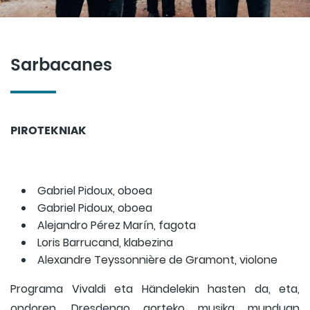
Sarbacanes
PIROTEKNIAK
Gabriel Pidoux, oboea
Gabriel Pidoux, oboea
Alejandro Pérez Marín, fagota
Loris Barrucand, klabezina
Alexandre Teyssonnière de Gramont, violone
Programa Vivaldi eta Händelekin hasten da, eta,
ondoren, Dresdengo gorteko musika munduan