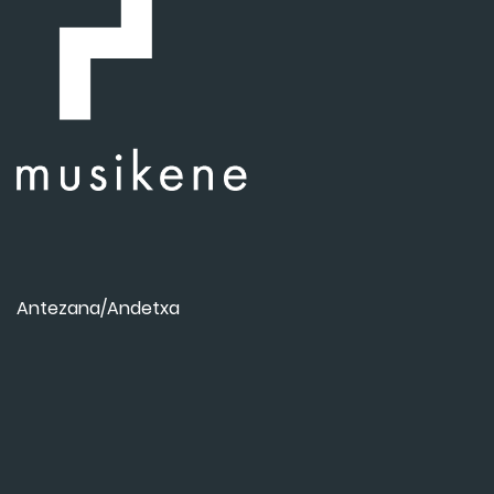
Antezana/Andetxa