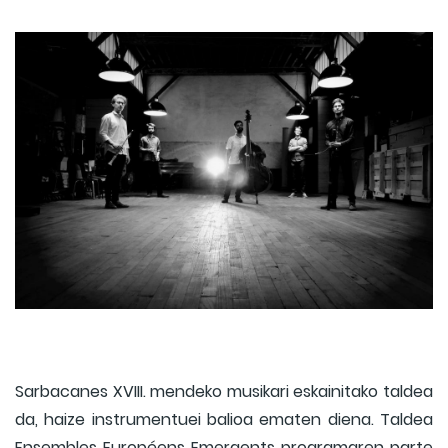
Sarbacanes XVIII. mendeko musikari eskainitako taldea
da, haize instrumentuei balioa ematen diena. Taldea
Ensembles Européens Emergents programaren parte