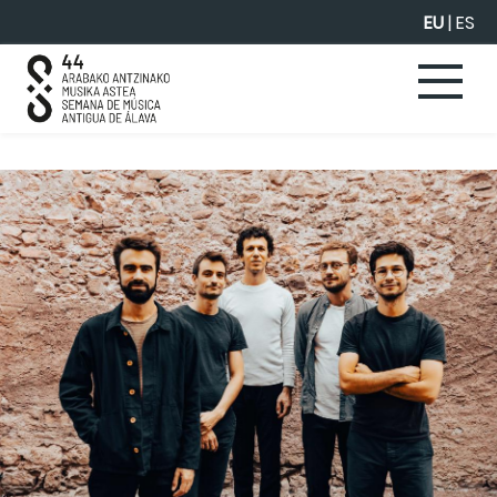
Eduki nagusira joan
EU
|
ES