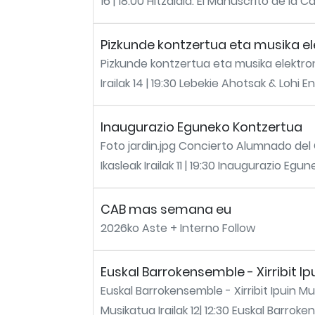
16 | 18:00 Hitzaldia: El Manuscrito de la Ca
Pizkunde kontzertua eta musika el
Pizkunde kontzertua eta musika elektron
Irailak 14 | 19:30 Lebekie Ahotsak & Lohi E
Inaugurazio Eguneko Kontzertua
Foto jardin.jpg Concierto Alumnado del
Ikasleak Irailak 11 | 19:30 Inaugurazio Egu
CAB mas semana eu
2026ko Aste + Interno Follow
Euskal Barrokensemble - Xirribit I
Euskal Barrokensemble - Xirribit Ipuin Mu
Musikatua Irailak 12| 12:30 Euskal Barroke