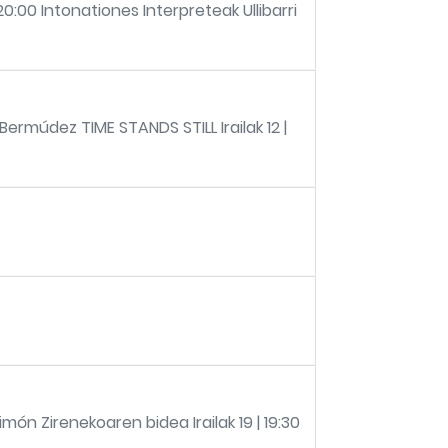
20:00 Intonationes Interpreteak Ullibarri
rmúdez TIME STANDS STILL Irailak 12 |
n Zirenekoaren bidea Irailak 19 | 19:30