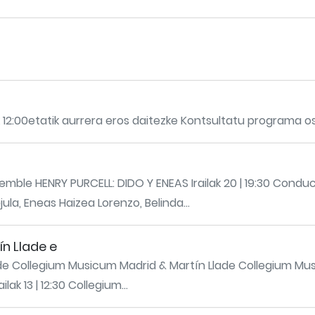
k 12:00etatik aurrera eros daitezke Kontsultatu programa o
le HENRY PURCELL: DIDO Y ENEAS Irailak 20 | 19:30 Conduc
la, Eneas Haizea Lorenzo, Belinda...
n Llade e
de Collegium Musicum Madrid & Martín Llade Collegium Mu
k 13 | 12:30 Collegium...