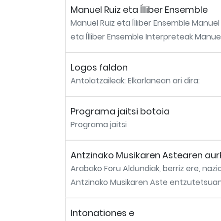
Manuel Ruiz eta Ílliber Ensemble
Manuel Ruiz eta Ílliber Ensemble Manuel R
eta Ílliber Ensemble Interpreteak Manuel R
Logos faldon
Antolatzaileak: Elkarlanean ari 
Programa jaitsi botoia
Programa jaitsi
Antzinako Musikaren Astearen au
Arabako Foru Aldundiak, berriz ere, naz
Antzinako Musikaren Aste entzutetsuan
Intonationes e