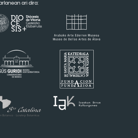
arlanean ari dira: