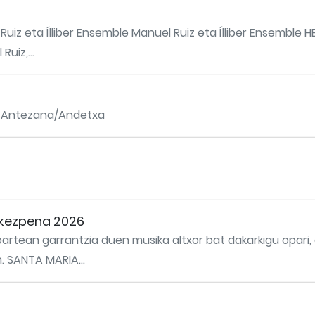
uiz eta Ílliber Ensemble Manuel Ruiz eta Ílliber Ensemble HE
uiz,...
dira: Antezana/Andetxa
rkezpena 2026
ioartean garrantzia duen musika altxor bat dakarkigu opari
. SANTA MARIA...