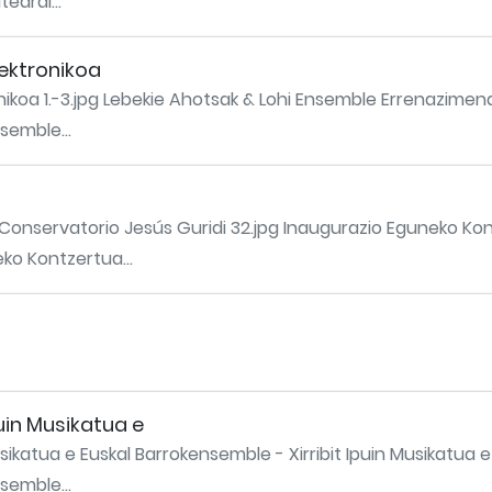
tedral...
ektronikoa
ikoa 1.-3.jpg Lebekie Ahotsak & Lohi Ensemble Errenazimen
nsemble...
 Conservatorio Jesús Guridi 32.jpg Inaugurazio Eguneko Ko
neko Kontzertua...
puin Musikatua e
sikatua e Euskal Barrokensemble - Xirribit Ipuin Musikatua e
nsemble...