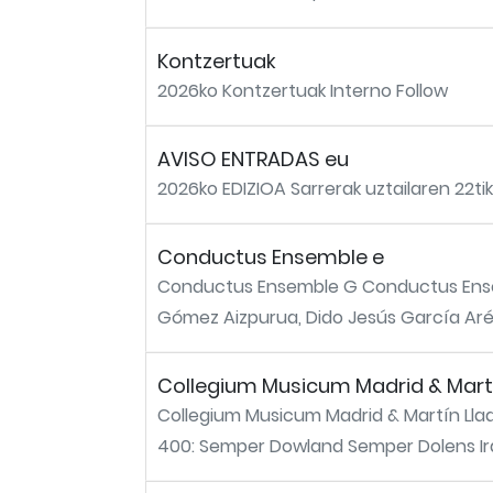
Kontzertuak
2026ko Kontzertuak Interno Follow
AVISO ENTRADAS eu
2026ko EDIZIOA Sarrerak uztailaren 22ti
Conductus Ensemble e
Conductus Ensemble G Conductus Ensemb
Gómez Aizpurua, Dido Jesús García Aréju
Collegium Musicum Madrid & Martí
Collegium Musicum Madrid & Martín Lla
400: Semper Dowland Semper Dolens Iraila