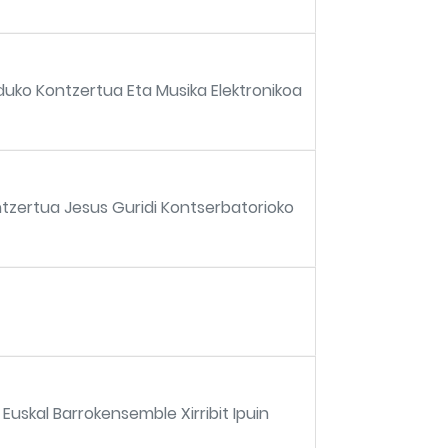
duko Kontzertua Eta Musika Elektronikoa
ntzertua Jesus Guridi Kontserbatorioko
 Euskal Barrokensemble Xirribit Ipuin