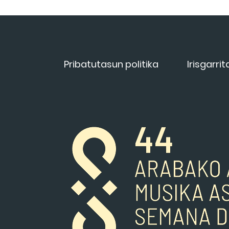
Pribatutasun politika
Irisgarri