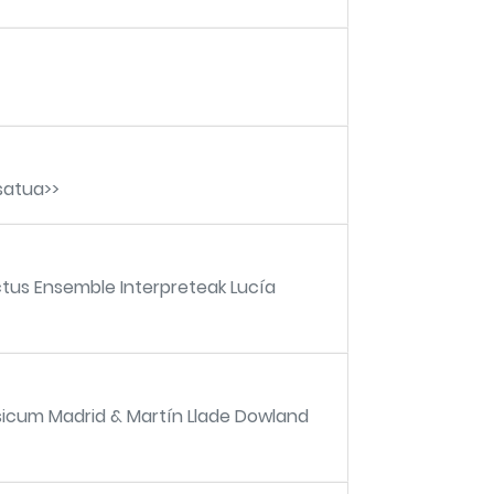
satua>>
tus Ensemble Interpreteak Lucía
sicum Madrid & Martín Llade Dowland