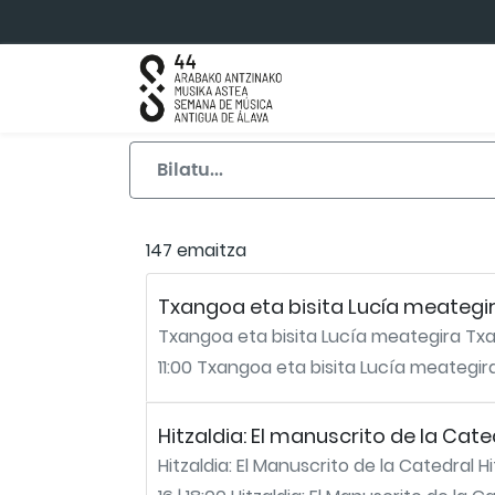
Eduki nagusira joan
147 emaitza
Txangoa eta bisita Lucía meategi
Txangoa eta bisita Lucía meategira Txan
11:00 Txangoa eta bisita Lucía meategira
Hitzaldia: El manuscrito de la Cate
Hitzaldia: El Manuscrito de la Catedral H