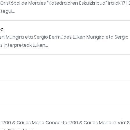
istóbal de Morales “Katedralaren Eskuizkribua” Irailak 17 | 
egui...
ez
n Mungira eta Sergio Bermúdez Luken Mungira eta Sergio Be
 Interpreteak Luken...
00 & Carlos Mena Concerto 1700 & Carlos Mena In Vía: Simó