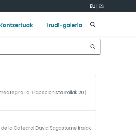
EU
|
ES
Kontzertuak
Irudi-galeria
ategira La Trapecionista Irailak 20 |
to de la Catedral David Sagastume Irailak