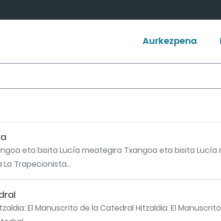
Aurkezpena
ra
goa eta bisita Lucía meategira Txangoa eta bisita Lucía me
 La Trapecionista...
dral
itzaldia: El Manuscrito de la Catedral Hitzaldia: El Manuscri