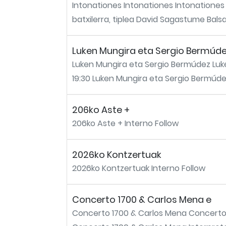
Intonationes Intonationes Intonationes Cr
batxilerra, tiplea David Sagastume Balsat
Luken Mungira eta Sergio Bermúd
Luken Mungira eta Sergio Bermúdez Luke
19:30 Luken Mungira eta Sergio Bermúdez
206ko Aste +
206ko Aste + Interno Follow
2026ko Kontzertuak
2026ko Kontzertuak Interno Follow
Concerto 1700 & Carlos Mena e
Concerto 1700 & Carlos Mena Concerto 17