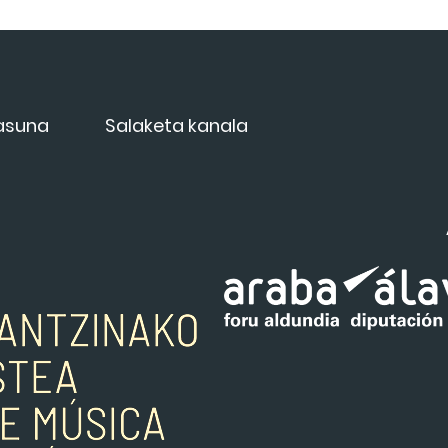
tasuna
Salaketa kanala