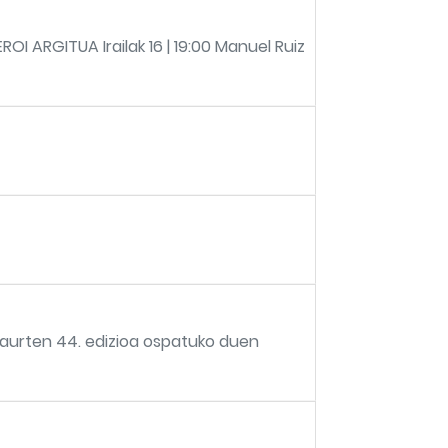
ROI ARGITUA Irailak 16 | 19:00 Manuel Ruiz
, aurten 44. edizioa ospatuko duen