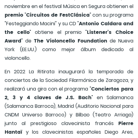
noviembre en el festival Música en Segura obtienen el
premio
Circuitos de FestClásica
"
" con su programa
Antonio Caldara and
"Festeggiando Macini" y su CD "
the cello
Listener's Choice
" obtiene el premio "
Award
The Violoncello Foundation
" de
de Nueva
York (EE.UU.) como mejor álbum dedicado al
violoncello.
En 2022 La Ritirata inaugurará la temporada de
conciertos de la Sociedad Filarmónica de Zaragoza, y
Conciertos para
realizará una gira con el programa "
2, 3 y 4 claves de J.S. Bach
" en Salamanca
(Salamanca Barroca), Madrid (Auditorio Nacional para
CNDM Universo Barroco) y Bilbao (Teatro Arriaga)
Pierre
junto al prestigioso clavecinista francés
Hantaï
y los clavecinistas españoles Diego Ares,