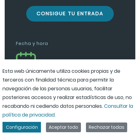
CONSIGUE TU ENTRADA
Fecha y hora
5 de septiembre
Esta web únicamente utiliza cookies propias y de
18:00 horas
terceros con finalidad técnica para permitir la
navegación de las personas usuarias, facilitar
Lugar
posteriores accesos y realizar estadísticas de uso, no
recabando ni cediendo datos personales.
Consultar la
política de privacidad.
Iglesia de San Pedro
Configuración
Aceptar todo
Rechazar todas
Vitoria-Gasteiz