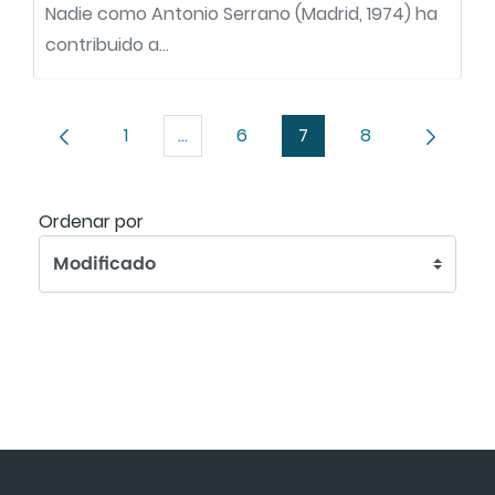
Nadie como Antonio Serrano (Madrid, 1974) ha
contribuido a...
1
...
6
7
8
Página
Páginas intermedias Use TAB para de
Página
Página
Página
Ordenar
Ordenar por