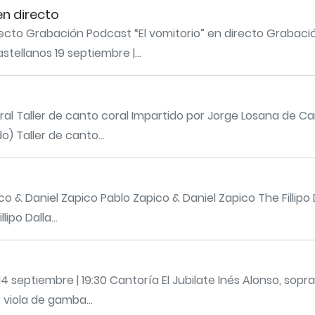
en directo
ecto Grabación Podcast “El vomitorio” en directo Grabació
ellanos 19 septiembre |...
ral Taller de canto coral Impartido por Jorge Losana de Cant
o) Taller de canto...
o & Daniel Zapico Pablo Zapico & Daniel Zapico The Fillipo 
ipo Dalla...
4 septiembre | 19:30 Cantoría El Jubilate Inés Alonso, sop
, viola de gamba...