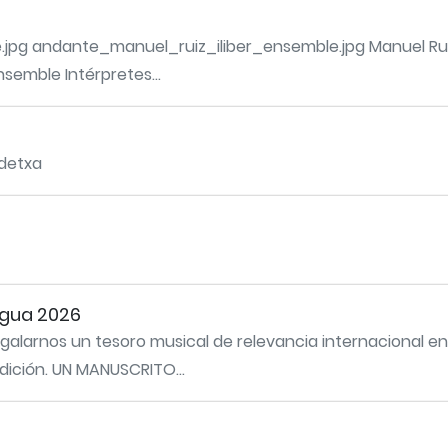
pg andante_manuel_ruiz_iliber_ensemble.jpg Manuel Ruiz 
Ensemble Intérpretes...
a/Andetxa
igua 2026
regalarnos un tesoro musical de relevancia internacional
dición. UN MANUSCRITO...