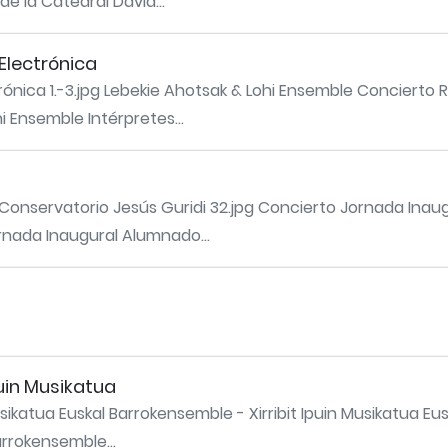
de la Catedral David...
Electrónica
ónica 1.-3.jpg Lebekie Ahotsak & Lohi Ensemble Concierto 
i Ensemble Intérpretes...
 Conservatorio Jesús Guridi 32.jpg Concierto Jornada Ina
ornada Inaugural Alumnado...
puin Musikatua
sikatua Euskal Barrokensemble - Xirribit Ipuin Musikatua Eus
arrokensemble...