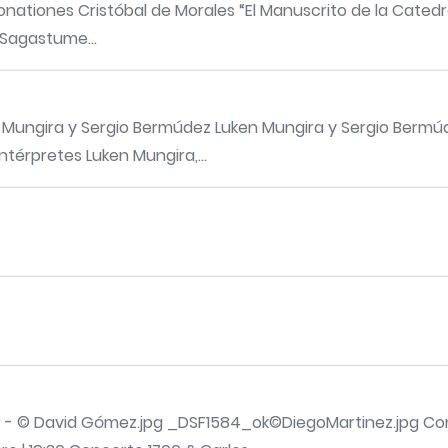
tonationes Cristóbal de Morales “El Manuscrito de la Catedr
d Sagastume...
Mungira y Sergio Bermúdez Luken Mungira y Sergio Bermúde
ntérpretes Luken Mungira,...
 - © David Gómez.jpg _DSF1584_ok©DiegoMartinez.jpg Conce