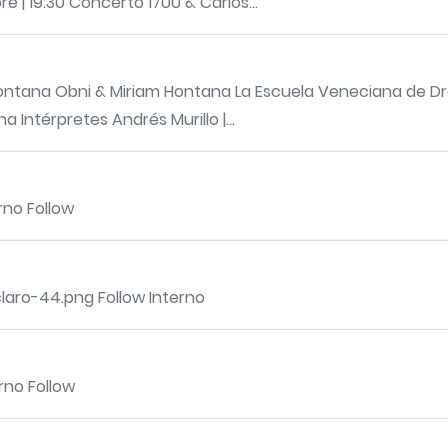
 | 19:30 Concerto 1700 & Carlos...
ontana Obni & Miriam Hontana La Escuela Veneciana de Dre
 Intérpretes Andrés Murillo |...
rno Follow
aro-44.png Follow Interno
rno Follow