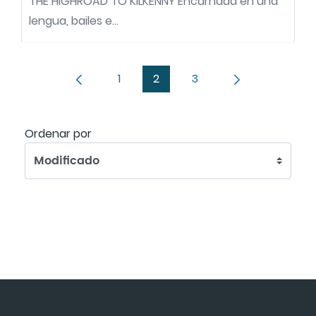
THE HIGHROAD TO KILKENNY Encarnada en una
lengua, bailes e...
1
2
3
Página
Página
Página
Ordenar
Ordenar por