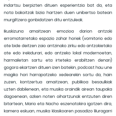
indartsu berpizten dituen esperientzia bat da, eta
nota bakoitzak bizia hartzen duen unibertso batean
murgiltzera gonbidatzen ditu entzuleak.
Ikuskizuna amaitzean emozioa darion antzoki
erromatarretako espazio zahar horiek (vomitorio edo
ate bide deitzen zaio antzinako zirku edo antzokietako
ate edo irekidurari, edo antzeko lokal modernoetan,
harmailetan sartu eta irteteko erabiltzen denari)
gogora ekartzen dituen izen batekin, podcast hau une
magiko hori harrapatzeko xedearekin sortu da, hain
zuzen, kontzertua amaitzean, publikoa besaulkiak
uzten dabilenean, eta musika oraindik airean taupaka
dagoenean, azken noten oihartzunak entzuten diren
bitartean, Mario eta Nacho eszenatokira igotzen dira,
kamera eskuan, musika klasikoaren pasadizo liluragarri