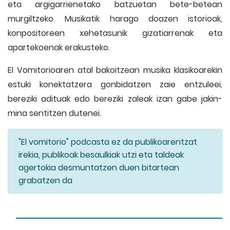
eta argigarrienetako batzuetan bete-betean
murgiltzeko. Musikatik harago doazen istorioak,
konpositoreen xehetasunik gizatiarrenak eta
apartekoenak erakusteko.
El Vomitorioaren atal bakoitzean musika klasikoarekin
estuki konektatzera gonbidatzen zaie entzuleei,
bereziki adituak edo bereziki zaleak izan gabe jakin-
mina sentitzen dutenei.
"El vomitorio" podcasta ez da publikoarentzat
irekia, publikoak besaulkiak utzi eta taldeak
agertokia desmuntatzen duen bitartean
grabatzen da