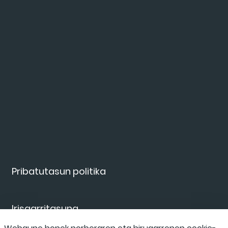
Pribatutasun politika
Irisgarritasuna