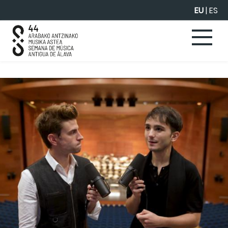
Eduki nagusira joan
EU
|
ES