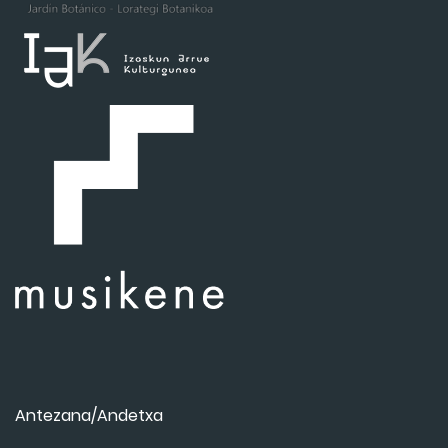
Antezana/Andetxa