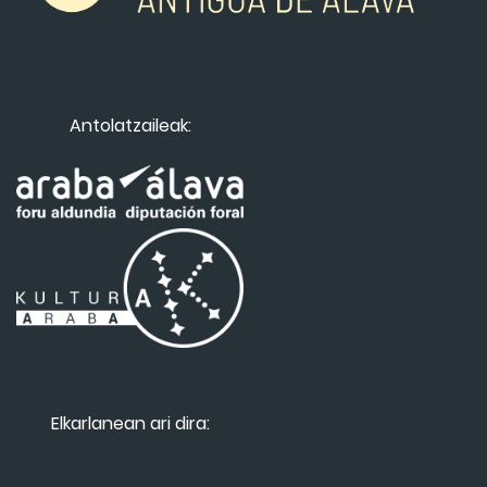
Antolatzaileak:
Elkarlanean ari dira: