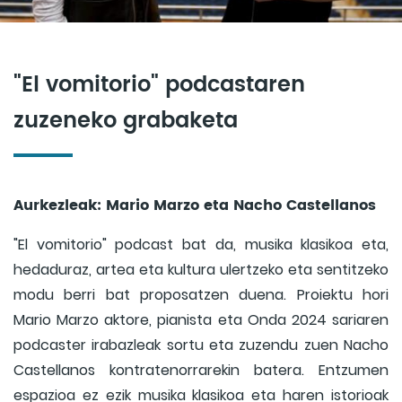
"El vomitorio" podcastaren
zuzeneko grabaketa
Aurkezleak: Mario Marzo eta Nacho Castellanos
"El vomitorio" podcast bat da, musika klasikoa eta,
hedaduraz, artea eta kultura ulertzeko eta sentitzeko
modu berri bat proposatzen duena. Proiektu hori
Mario Marzo aktore, pianista eta Onda 2024 sariaren
podcaster irabazleak sortu eta zuzendu zuen Nacho
Castellanos kontratenorrarekin batera. Entzumen
espazioa ez ezik musika klasikoa eta haren istorioak