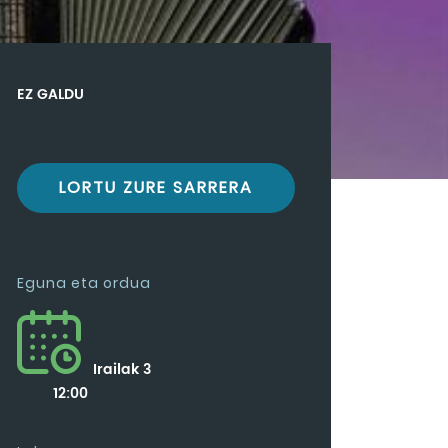
EZ GALDU
LORTU ZURE SARRERA
Eguna eta ordua
Irailak 3
12:00