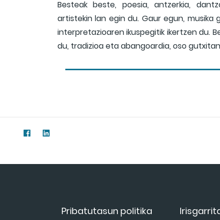
Besteak beste, poesia, antzerkia, dantza
artistekin lan egin du. Gaur egun, musika
interpretazioaren ikuspegitik ikertzen du. 
du, tradizioa eta abangoardia, oso gutxitan
Pribatutasun politika
Irisgarri