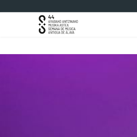
Eduki nagusira joan