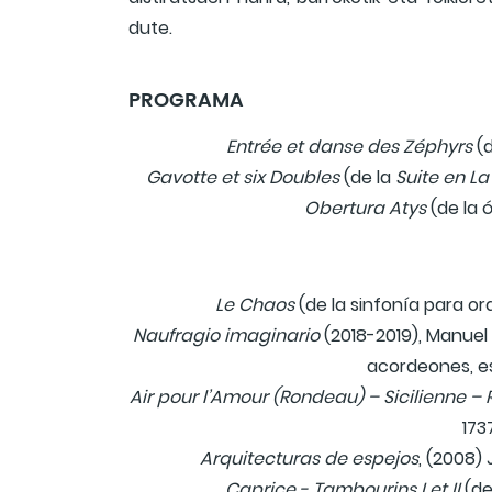
dute.
PROGRAMA
Entrée et danse des Zéphyrs
(d
Gavotte et six Doubles
(de la
Suite en L
Obertura Atys
(de la ó
Le Chaos
(de la sinfonía para or
Naufragio imaginario
(2018-2019), Manuel 
acordeones, e
Air pour l’Amour (Rondeau) – Sicilienne –
1737
Arquitecturas de espejos
, (2008)
Caprice - Tambourins I et II
(de