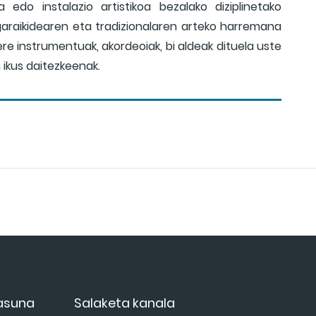
 edo instalazio artistikoa bezalako diziplinetako
 garaikidearen eta tradizionalaren arteko harremana
Bere instrumentuak, akordeoiak, bi aldeak dituela uste
 ikus daitezkeenak.
tasuna
Salaketa kanala