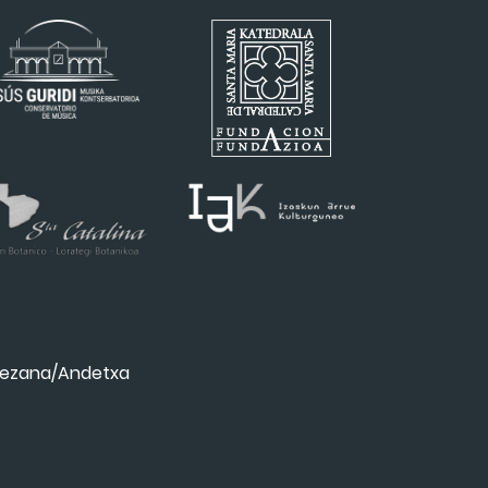
ezana/Andetxa