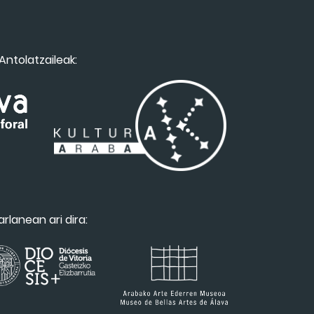
Antolatzaileak:
arlanean ari dira: