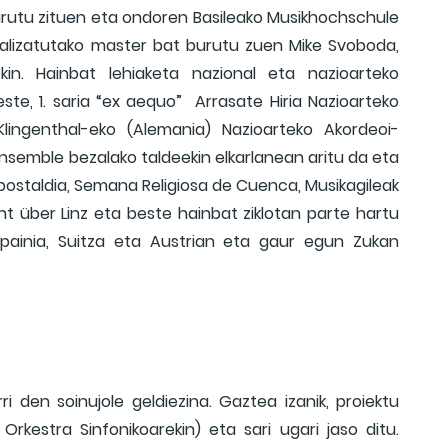
burutu zituen eta ondoren Basileako Musikhochschule
alizatutako master bat burutu zuen Mike Svoboda,
n. Hainbat lehiaketa nazional eta nazioarteko
este, 1. saria “ex aequo” Arrasate Hiria Nazioarteko
 Klingenthal-eko (Alemania) Nazioarteko Akordeoi-
nsemble bezalako taldeekin elkarlanean aritu da eta
bostaldia, Semana Religiosa de Cuenca, Musikagileak
cht über Linz eta beste hainbat ziklotan parte hartu
 Espainia, Suitza eta Austrian eta gaur egun Zukan
ri den soinujole geldiezina. Gaztea izanik, proiektu
Orkestra Sinfonikoarekin) eta sari ugari jaso ditu.