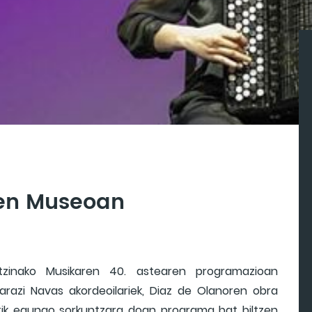
ren Museoan
tzinako Musikaren 40. astearen programazioan
razi Navas akordeoilariek, Diaz de Olanoren obra
oretik egungo sorkuntzara doan programa bat biltzen