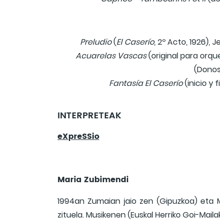
Preludio
(
El Caserío
, 2º Acto, 1926), J
Acuarelas Vascas
(original para orqu
(Donost
Fantasía El Caserío
(inicio y 
INTERPRETEAK
eXpreSSio
Maria Zubimendi
1994an Zumaian jaio zen (Gipuzkoa) eta M
zituela. Musikenen (Euskal Herriko Goi-Maila