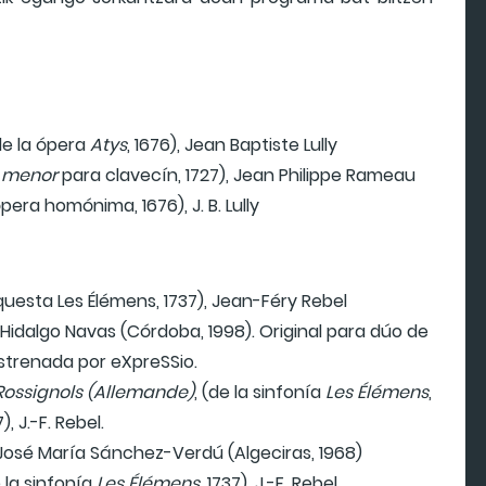
e la ópera
Atys
, 1676), Jean Baptiste Lully
a menor
para clavecín, 1727), Jean Philippe Rameau
pera homónima, 1676), J. B. Lully
questa Les Élémens, 1737), Jean-Féry Rebel
Hidalgo Navas (Córdoba, 1998). Original para dúo de
strenada por eXpreSSio.
 Rossignols (Allemande)
, (de la sinfonía
Les Élémens
,
), J.-F. Rebel.
 José María Sánchez-Verdú (Algeciras, 1968)
 la sinfonía
Les Élémens
, 1737), J.-F. Rebel