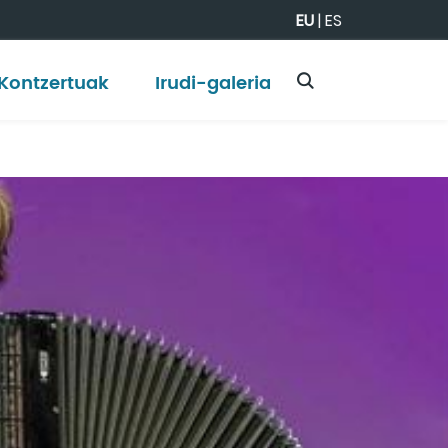
EU
|
ES
Kontzertuak
Irudi-galeria