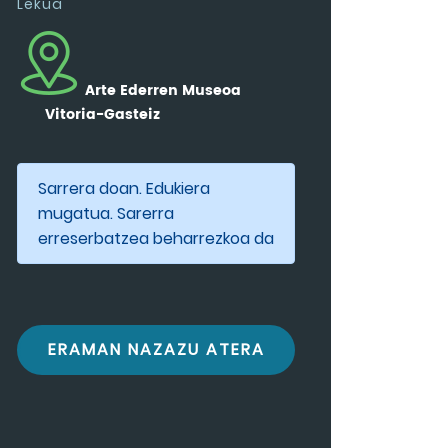
Lekua
Arte Ederren Museoa
Vitoria-Gasteiz
Sarrera doan. Edukiera
mugatua. Sarerra
erreserbatzea beharrezkoa da
ERAMAN NAZAZU ATERA