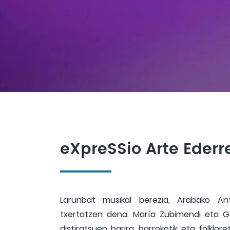
eXpreSSio Arte Eder
Larunbat musikal berezia, Arabako An
txertatzen dena. María Zubimendi eta Ga
distiratsuen harira, barrokotik eta folkl