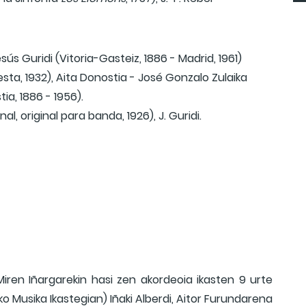
esús Guridi (Vitoria-Gasteiz, 1886 - Madrid, 1961)
esta, 1932), Aita Donostia - José Gonzalo Zulaika
ia, 1886 - 1956).
final, original para banda, 1926), J. Guridi.
iren Iñargarekin hasi zen akordeoia ikasten 9 urte
ko Musika Ikastegian) Iñaki Alberdi, Aitor Furundarena