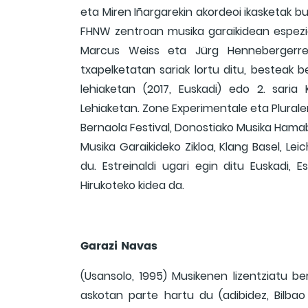
eta Miren Iñargarekin akordeoi ikasketak 
FHNW zentroan musika garaikidean espezi
Marcus Weiss eta Jürg Hennebergerreki
txapelketatan sariak lortu ditu, besteak b
lehiaketan (2017, Euskadi) edo 2. saria
Lehiaketan. Zone Experimentale eta Plurale
Bernaola Festival, Donostiako Musika Hama
Musika Garaikideko Zikloa, Klang Basel, Lei
du. Estreinaldi ugari egin ditu Euskadi,
Hirukoteko kidea da.
Garazi Navas
(Usansolo, 1995) Musikenen lizentziatu ber
askotan parte hartu du (adibidez, Bilbao 